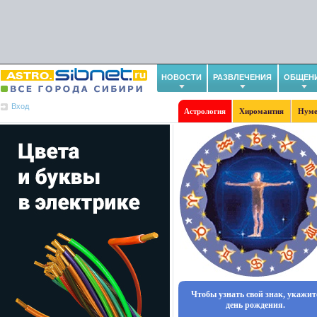
НОВОСТИ
РАЗВЛЕЧЕНИЯ
ОБЩЕН
Вход
Астрология
Хиромантия
Нуме
Чтобы узнать свой знак, укажит
день рождения.