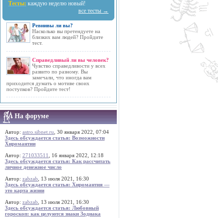
Тесты:
каждую неделю новый!
все тесты →
Ревнивы ли вы?
Насколько вы претендуете на
близких вам людей? Пройдите
тест.
Справедливый ли вы человек?
Чувство справедливости у всех
развито по разному. Вы
замечали, что иногда вам
приходится думать о мотиве своих
поступков? Пройдите тест!
На форуме
Автор:
astro.sibnet.ru
, 30 января 2022, 07:04
Здесь обсуждается статья: Возможности
Хиромантии
Автор:
271033511
, 16 января 2022, 12:18
Здесь обсуждается статья: Как рассчитать
личное денежное число
Автор:
zabzab
, 13 июля 2021, 16:30
Здесь обсуждается статья: Хиромантия —
это карта жизни
Автор:
zabzab
, 13 июля 2021, 16:30
Здесь обсуждается статья: Любовный
гороскоп: как целуются знаки Зодиака