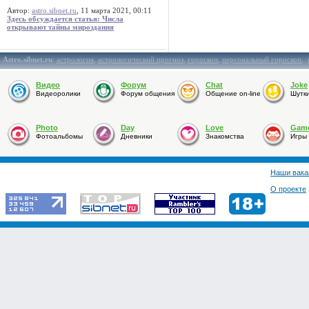
Автор:
astro.sibnet.ru
, 11 марта 2021, 00:11
Здесь обсуждается статья: Числа
открывают тайны мироздания
Astro.sibnet.ru
:
астрология
,
астрологический прогноз
,
гороскоп
,
персональный гороскоп
,
Видео
Форум
Chat
Joke
Видеоролики
Форум общения
Общение on-line
Шутк
Photo
Day
Love
Gam
Фотоальбомы
Дневники
Знакомства
Игры
Наши вака
О проекте