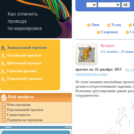
Овен
Телец
Скорпион
Ст
Козерог
Зодиакальный гороскоп
(22 декабря - 20 январ
Китайский гороскоп
Цветочный гороскоп
прогноз на 16 декабря 2013
на се
Гороскоп друидов
характеристика знака
Рунический гороскоп
Не стоит начинать масштабные проекты
делами и второстепенными задачами, к
Возможно урегулирование давних разн
сотрудничества.
Мой профиль
Мои гороскопы
Персональный гороскоп
Совместимость
Подписка на гороскопы