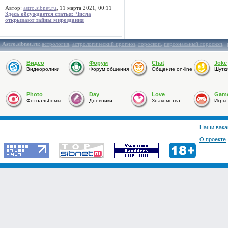
Автор:
astro.sibnet.ru
, 11 марта 2021, 00:11
Здесь обсуждается статья: Числа
открывают тайны мироздания
Astro.sibnet.ru
:
астрология
,
астрологический прогноз
,
гороскоп
,
персональный гороскоп
,
Видео
Форум
Chat
Joke
Видеоролики
Форум общения
Общение on-line
Шутк
Photo
Day
Love
Gam
Фотоальбомы
Дневники
Знакомства
Игры
Наши вака
О проекте