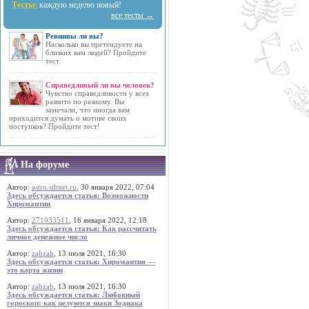
Тесты:
каждую неделю новый!
все тесты →
Ревнивы ли вы?
Насколько вы претендуете на
близких вам людей? Пройдите
тест.
Справедливый ли вы человек?
Чувство справедливости у всех
развито по разному. Вы
замечали, что иногда вам
приходится думать о мотиве своих
поступков? Пройдите тест!
На форуме
Автор:
astro.sibnet.ru
, 30 января 2022, 07:04
Здесь обсуждается статья: Возможности
Хиромантии
Автор:
271033511
, 16 января 2022, 12:18
Здесь обсуждается статья: Как рассчитать
личное денежное число
Автор:
zabzab
, 13 июля 2021, 16:30
Здесь обсуждается статья: Хиромантия —
это карта жизни
Автор:
zabzab
, 13 июля 2021, 16:30
Здесь обсуждается статья: Любовный
гороскоп: как целуются знаки Зодиака