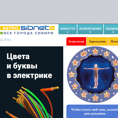
НОВОСТИ
РАЗВЛЕЧЕНИЯ
ОБЩЕН
Вход
Астрология
Хиромантия
Нуме
Чтобы узнать свой знак, укажит
день рождения.