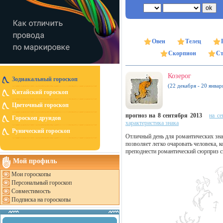
Овен
Телец
Скорпион
Ст
Козерог
Зодиакальный гороскоп
(22 декабря - 20 январ
Китайский гороскоп
Цветочный гороскоп
прогноз на 8 сентября 2013
на се
Гороскоп друидов
характеристика знака
Рунический гороскоп
Отличный день для романтических зна
позволяет легко очаровать человека,
преподнести романтический сюрприз св
Мой профиль
Мои гороскопы
Персональный гороскоп
Совместимость
Подписка на гороскопы