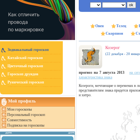
Овен
Телец
Скорпион
Ст
Козерог
Зодиакальный гороскоп
(22 декабря - 20 январ
Китайский гороскоп
Цветочный гороскоп
прогноз на 7 августа 2013
на сег
Гороскоп друидов
характеристика знака
Рунический гороскоп
Козероги, мечтающие о переменах в ли
представителям знака придется прилож
и хитро.
Мой профиль
Мои гороскопы
Персональный гороскоп
Совместимость
Подписка на гороскопы