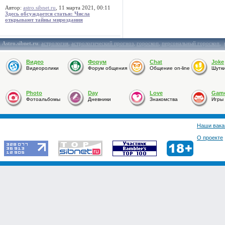
Автор:
astro.sibnet.ru
, 11 марта 2021, 00:11
Здесь обсуждается статья: Числа
открывают тайны мироздания
Astro.sibnet.ru
:
астрология
,
астрологический прогноз
,
гороскоп
,
персональный гороскоп
,
Видео
Форум
Chat
Joke
Видеоролики
Форум общения
Общение on-line
Шутк
Photo
Day
Love
Gam
Фотоальбомы
Дневники
Знакомства
Игры
Наши вака
О проекте