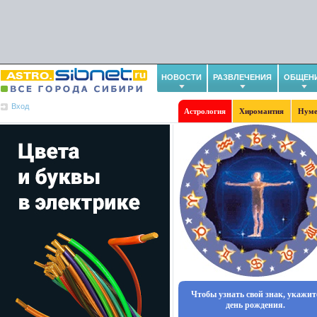
НОВОСТИ
РАЗВЛЕЧЕНИЯ
ОБЩЕН
Вход
Астрология
Хиромантия
Нуме
Чтобы узнать свой знак, укажит
день рождения.