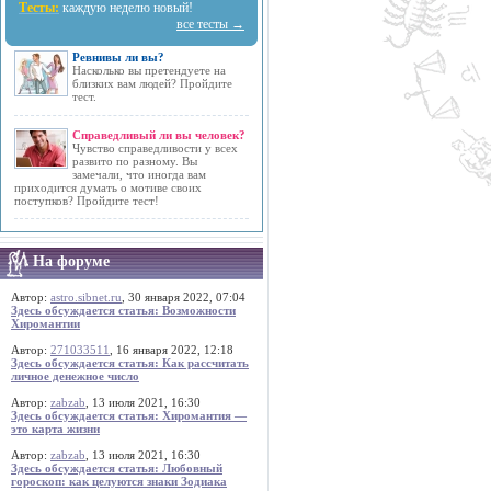
Тесты:
каждую неделю новый!
все тесты →
Ревнивы ли вы?
Насколько вы претендуете на
близких вам людей? Пройдите
тест.
Справедливый ли вы человек?
Чувство справедливости у всех
развито по разному. Вы
замечали, что иногда вам
приходится думать о мотиве своих
поступков? Пройдите тест!
На форуме
Автор:
astro.sibnet.ru
, 30 января 2022, 07:04
Здесь обсуждается статья: Возможности
Хиромантии
Автор:
271033511
, 16 января 2022, 12:18
Здесь обсуждается статья: Как рассчитать
личное денежное число
Автор:
zabzab
, 13 июля 2021, 16:30
Здесь обсуждается статья: Хиромантия —
это карта жизни
Автор:
zabzab
, 13 июля 2021, 16:30
Здесь обсуждается статья: Любовный
гороскоп: как целуются знаки Зодиака