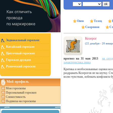
Овен
Телец
Скорпион
Ст
Козерог
Зодиакальный гороскоп
(22 декабря - 20 январ
Китайский гороскоп
Цветочный гороскоп
прогноз на 31 мая 2013
на сего
Гороскоп друидов
характеристика знака
Рунический гороскоп
Критика и необоснованные оценки колл
раздражать Козерогов не на шутку. Ст
волю чувствам, избежать конфликта бу
Мой профиль
Мои гороскопы
Персональный гороскоп
Совместимость
Подписка на гороскопы