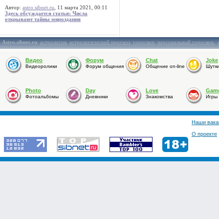
Автор:
astro.sibnet.ru
, 11 марта 2021, 00:11
Здесь обсуждается статья: Числа
открывают тайны мироздания
Astro.sibnet.ru
:
астрология
,
астрологический прогноз
,
гороскоп
,
персональный гороскоп
,
Видео
Форум
Chat
Joke
Видеоролики
Форум общения
Общение on-line
Шутк
Photo
Day
Love
Gam
Фотоальбомы
Дневники
Знакомства
Игры
Наши вака
О проекте