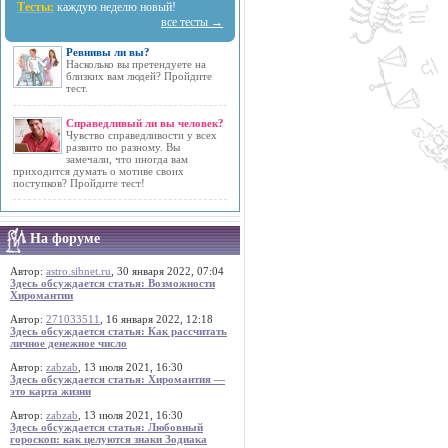
Тесты:
каждую неделю новый!
все тесты →
Ревнивы ли вы?
Насколько вы претендуете на
близких вам людей? Пройдите
тест.
Справедливый ли вы человек?
Чувство справедливости у всех
развито по разному. Вы
замечали, что иногда вам
приходится думать о мотиве своих
поступков? Пройдите тест!
На форуме
Автор:
astro.sibnet.ru
, 30 января 2022, 07:04
Здесь обсуждается статья: Возможности
Хиромантии
Автор:
271033511
, 16 января 2022, 12:18
Здесь обсуждается статья: Как рассчитать
личное денежное число
Автор:
zabzab
, 13 июля 2021, 16:30
Здесь обсуждается статья: Хиромантия —
это карта жизни
Автор:
zabzab
, 13 июля 2021, 16:30
Здесь обсуждается статья: Любовный
гороскоп: как целуются знаки Зодиака