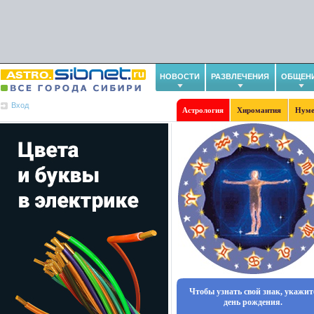
НОВОСТИ
РАЗВЛЕЧЕНИЯ
ОБЩЕН
Вход
Астрология
Хиромантия
Нуме
Чтобы узнать свой знак, укажит
день рождения.