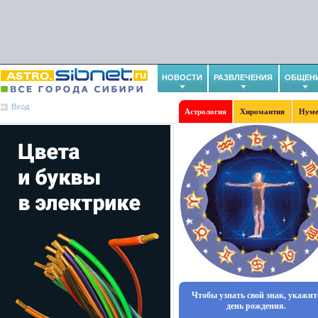
НОВОСТИ
РАЗВЛЕЧЕНИЯ
ОБЩЕН
Вход
Астрология
Хиромантия
Нуме
Чтобы узнать свой знак, укажит
день рождения.