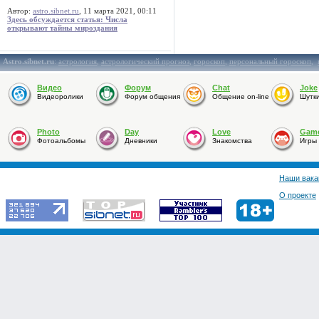
Автор:
astro.sibnet.ru
, 11 марта 2021, 00:11
Здесь обсуждается статья: Числа
открывают тайны мироздания
Astro.sibnet.ru
:
астрология
,
астрологический прогноз
,
гороскоп
,
персональный гороскоп
,
Видео
Форум
Chat
Joke
Видеоролики
Форум общения
Общение on-line
Шутк
Photo
Day
Love
Gam
Фотоальбомы
Дневники
Знакомства
Игры
Наши вака
О проекте