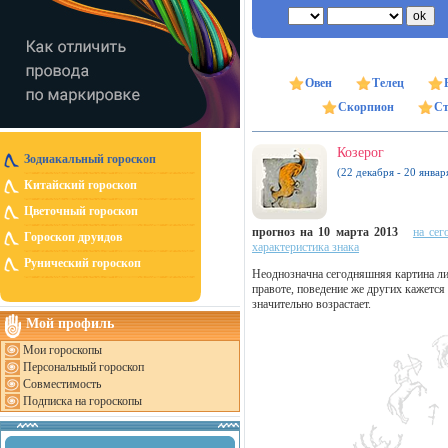
Овен
Телец
Скорпион
Ст
Козерог
Зодиакальный гороскоп
(22 декабря - 20 январ
Китайский гороскоп
Цветочный гороскоп
прогноз на 10 марта 2013
на сег
Гороскоп друидов
характеристика знака
Рунический гороскоп
Неоднозначна сегодняшняя картина ли
правоте, поведение же других кажетс
значительно возрастает.
Мой профиль
Мои гороскопы
Персональный гороскоп
Совместимость
Подписка на гороскопы