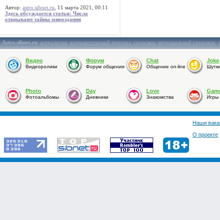
Автор:
astro.sibnet.ru
, 11 марта 2021, 00:11
Здесь обсуждается статья: Числа
открывают тайны мироздания
Astro.sibnet.ru
:
астрология
,
астрологический прогноз
,
гороскоп
,
персональный гороскоп
,
Видео
Форум
Chat
Joke
Видеоролики
Форум общения
Общение on-line
Шутк
Photo
Day
Love
Gam
Фотоальбомы
Дневники
Знакомства
Игры
Наши вака
О проекте