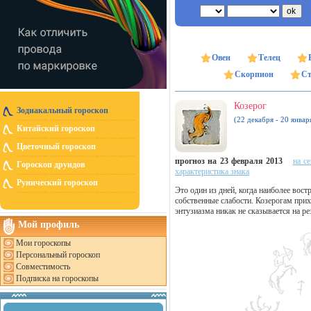
Овен
Телец
Скорпион
Ст
Козерог
Зодиакальный гороскоп
(22 декабря - 20 январ
Китайский гороскоп
Цветочный гороскоп
прогноз на 23 февраля 2013
на с
Гороскоп друидов
характеристика знака
Рунический гороскоп
Это один из дней, когда наиболее вос
собственные слабости. Козерогам прихо
энтузиазма никак не сказывается на ре
Мой профиль
Мои гороскопы
Персональный гороскоп
Совместимость
Подписка на гороскопы