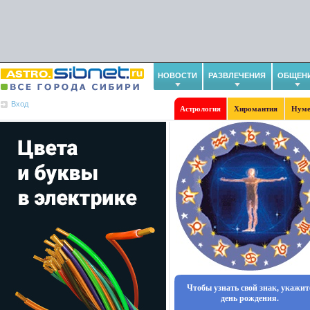
НОВОСТИ
РАЗВЛЕЧЕНИЯ
ОБЩЕН
Вход
Астрология
Хиромантия
Нуме
Чтобы узнать свой знак, укажит
день рождения.