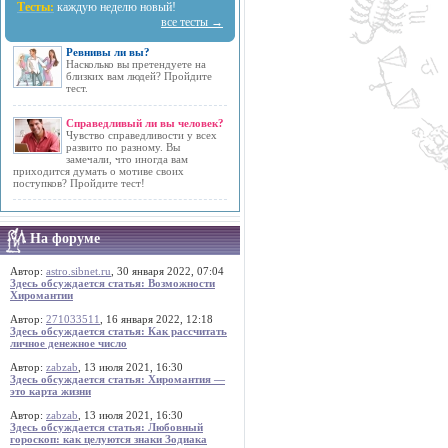
Тесты:
каждую неделю новый!
все тесты →
Ревнивы ли вы?
Насколько вы претендуете на
близких вам людей? Пройдите
тест.
Справедливый ли вы человек?
Чувство справедливости у всех
развито по разному. Вы
замечали, что иногда вам
приходится думать о мотиве своих
поступков? Пройдите тест!
На форуме
Автор:
astro.sibnet.ru
, 30 января 2022, 07:04
Здесь обсуждается статья: Возможности
Хиромантии
Автор:
271033511
, 16 января 2022, 12:18
Здесь обсуждается статья: Как рассчитать
личное денежное число
Автор:
zabzab
, 13 июля 2021, 16:30
Здесь обсуждается статья: Хиромантия —
это карта жизни
Автор:
zabzab
, 13 июля 2021, 16:30
Здесь обсуждается статья: Любовный
гороскоп: как целуются знаки Зодиака