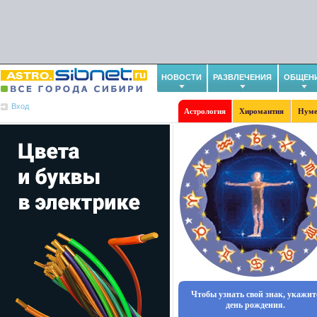
НОВОСТИ
РАЗВЛЕЧЕНИЯ
ОБЩЕН
Вход
Астрология
Хиромантия
Нуме
Чтобы узнать свой знак, укажит
день рождения.