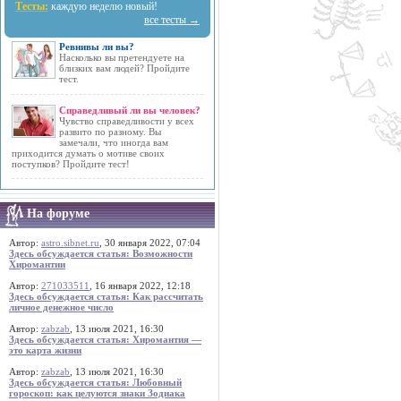
Тесты:
каждую неделю новый!
все тесты →
Ревнивы ли вы?
Насколько вы претендуете на
близких вам людей? Пройдите
тест.
Справедливый ли вы человек?
Чувство справедливости у всех
развито по разному. Вы
замечали, что иногда вам
приходится думать о мотиве своих
поступков? Пройдите тест!
На форуме
Автор:
astro.sibnet.ru
, 30 января 2022, 07:04
Здесь обсуждается статья: Возможности
Хиромантии
Автор:
271033511
, 16 января 2022, 12:18
Здесь обсуждается статья: Как рассчитать
личное денежное число
Автор:
zabzab
, 13 июля 2021, 16:30
Здесь обсуждается статья: Хиромантия —
это карта жизни
Автор:
zabzab
, 13 июля 2021, 16:30
Здесь обсуждается статья: Любовный
гороскоп: как целуются знаки Зодиака