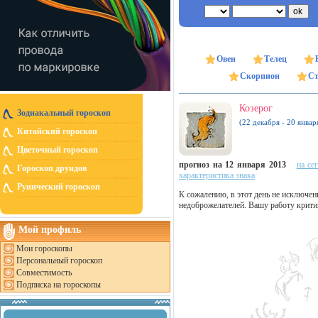
Овен
Телец
Скорпион
Ст
Козерог
Зодиакальный гороскоп
(22 декабря - 20 январ
Китайский гороскоп
Цветочный гороскоп
прогноз на 12 января 2013
на се
Гороскоп друидов
характеристика знака
Рунический гороскоп
К сожалению, в этот день не исключе
недоброжелателей. Вашу работу крит
Мой профиль
Мои гороскопы
Персональный гороскоп
Совместимость
Подписка на гороскопы