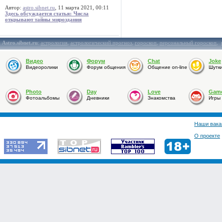
Автор:
astro.sibnet.ru
, 11 марта 2021, 00:11
Здесь обсуждается статья: Числа
открывают тайны мироздания
Astro.sibnet.ru
:
астрология
,
астрологический прогноз
,
гороскоп
,
персональный гороскоп
,
Видео
Форум
Chat
Joke
Видеоролики
Форум общения
Общение on-line
Шутк
Photo
Day
Love
Gam
Фотоальбомы
Дневники
Знакомства
Игры
Наши вака
О проекте