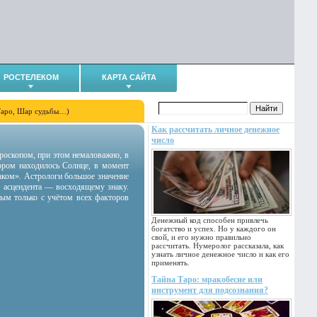
РОСТЕЛЕКОМ
КАРТА САЙТА
Таро, Шар судьбы…)
Как рассчитать личное денежное
число
гороскопом, при этом немаловажно, в
тором находилось Солнце, в момент
аком». Астрологи большое значение
 асцендента — восходящему знаку.
ным только с учётом всех факторов
Денежный код способен привлечь
богатство и успех. Но у каждого он
свой, и его нужно правильно
рассчитать. Нумеролог рассказала, как
узнать личное денежное число и как его
применять.
Тайна Таро: мракобесие или
инструмент для подсознания?