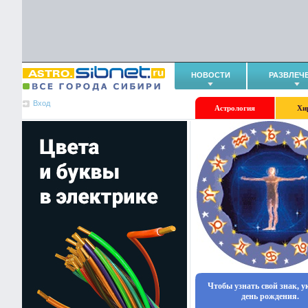
НОВОСТИ
РАЗВЛЕЧ
Вход
Астрология
Хи
Чтобы узнать свой знак, 
день рождения.