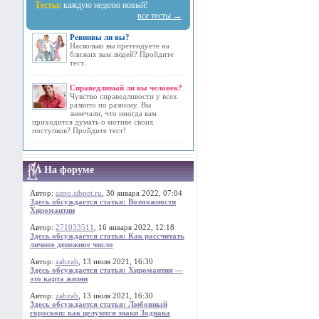
Тесты:
каждую неделю новый!
все тесты →
Ревнивы ли вы?
Насколько вы претендуете на
близких вам людей? Пройдите
тест.
Справедливый ли вы человек?
Чувство справедливости у всех
развито по разному. Вы
замечали, что иногда вам
приходится думать о мотиве своих
поступков? Пройдите тест!
На форуме
Автор:
astro.sibnet.ru
, 30 января 2022, 07:04
Здесь обсуждается статья: Возможности
Хиромантии
Автор:
271033511
, 16 января 2022, 12:18
Здесь обсуждается статья: Как рассчитать
личное денежное число
Автор:
zabzab
, 13 июля 2021, 16:30
Здесь обсуждается статья: Хиромантия —
это карта жизни
Автор:
zabzab
, 13 июля 2021, 16:30
Здесь обсуждается статья: Любовный
гороскоп: как целуются знаки Зодиака