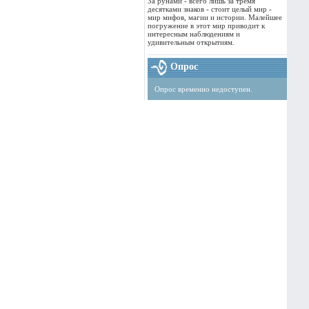
За рунами - всего лишь за тремя
десятками знаков - стоит целый мир -
мир мифов, магии и истории. Малейшее
погружение в этот мир приводит к
интересным наблюдениям и
удивительным открытиям.
Опрос
Опрос временно недоступен.