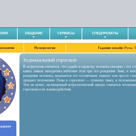
ЕНИЯ
ОБЩЕНИЕ
СЕРВИСЫ
СПЕЦПРОЕКТЫ
романтия
Нумерология
Гадания онлайн
(Руны, 
Зодиакальный гороскоп
В астрологии считается, что судьба и характер человека связаны с его 
каких знаках находились небесные тела при его рождении. Знак, в ко
рождения человека, называется его «солнечным знаком» или просто «зн
придают положению Луны в гороскопе — лунному знаку, и положению
Тем не менее, полноценный астрологический анализ считается возмож
гороскопа и их взаимодействия.
укажите