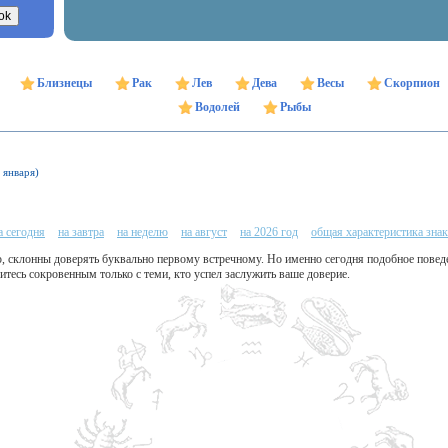
Близнецы
Рак
Лев
Дева
Весы
Скорпион
Водолей
Рыбы
 января)
а сегодня
на завтра
на неделю
на август
на 2026 год
общая характеристика знак
, склонны доверять буквально первому встречному. Но именно сегодня подобное повед
тесь сокровенным только с теми, кто успел заслужить ваше доверие.