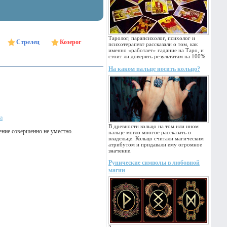
Таролог, парапсихолог, психолог и
Стрелец
Козерог
психотерапевт рассказали о том, как
именно «работает» гадание на Таро, и
стоит ли доверять результатам на 100%.
На каком пальце носить кольцо?
а
В древности кольцо на том или ином
ение совершенно не уместно.
пальце могло многое рассказать о
владельце. Кольцо считали магическим
атрибутом и придавали ему огромное
значение.
Рунические символы в любовной
магии