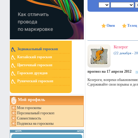
Овен
Телец
Козерог
Зодиакальный гороскоп
(22 декабря - 20
Китайский гороскоп
Цветочный гороскоп
прогноз на 17 апреля 2012
н
Гороскоп друидов
Козероги, вопреки обыкновению
Рунический гороскоп
Сдерживайте свои порывы и дели
Мой профиль
Мои гороскопы
Персональный гороскоп
Совместимость
Подписка на гороскопы