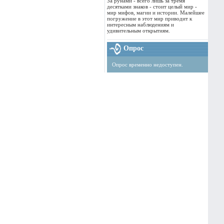
За рунами - всего лишь за тремя
десятками знаков - стоит целый мир -
мир мифов, магии и истории. Малейшее
погружение в этот мир приводит к
интересным наблюдениям и
удивительным открытиям.
Опрос
Опрос временно недоступен.