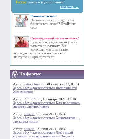
Тесты:
каждую неделю новый!
все тесты →
Ревнивы ли вы?
Насколько вы претендуете на
близких вам людей? Пройдите
тест.
Справедливый ли вы человек?
Чувство справедливости у всех
развито по разному. Вы
замечали, что иногда вам
приходится думать о мотиве своих
поступков? Пройдите тест!
На форуме
Автор:
astro.sibnet.ru
, 30 января 2022, 07:04
Здесь обсуждается статья: Возможности
Хиромантии
Автор:
271033511
, 16 января 2022, 12:18
Здесь обсуждается статья: Как рассчитать
личное денежное число
Автор:
zabzab
, 13 июля 2021, 16:30
Здесь обсуждается статья: Хиромантия —
это карта жизни
Автор:
zabzab
, 13 июля 2021, 16:30
Здесь обсуждается статья: Любовный
гороскоп: как целуются знаки Зодиака