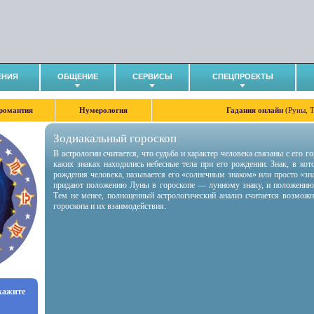
ЕНИЯ
ОБЩЕНИЕ
СЕРВИСЫ
СПЕЦПРОЕКТЫ
романтия
Нумерология
Гадания онлайн
(Руны, 
Зодиакальный гороскоп
В астрологии считается, что судьба и характер человека связаны с его 
каких знаках находились небесные тела при его рождении. Знак, в ко
рождения человека, называется его «солнечным знаком» или просто «зн
придают положению Луны в гороскопе — лунному знаку, и положению
Тем не менее, полноценный астрологический анализ считается возмож
гороскопа и их взаимодействия.
укажите