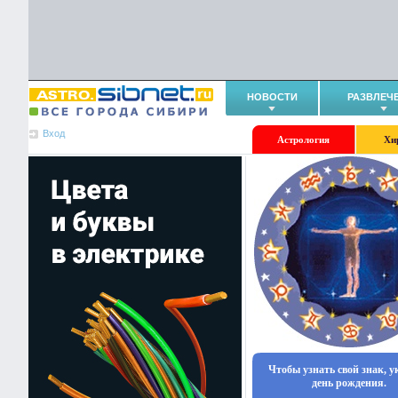
НОВОСТИ
РАЗВЛЕЧ
Вход
Астрология
Хи
Чтобы узнать свой знак, 
день рождения.