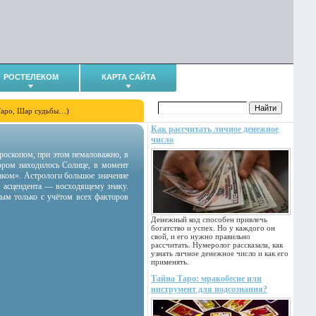
РОСТЕЛЕКОМ
КАРТА САЙТА
Таро, Шар судьбы…)
Как рассчитать личное денежное
число
гороскопом, при этом немаловажно, в
тором находилось Солнце, в момент
аком». Астрологи большое значение
 асцендента — восходящему знаку.
ным только с учётом всех факторов
Денежный код способен привлечь
богатство и успех. Но у каждого он
свой, и его нужно правильно
рассчитать. Нумеролог рассказала, как
узнать личное денежное число и как его
применять.
Тайна Таро: мракобесие или
инструмент для подсознания?