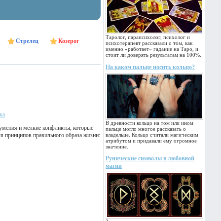
Таролог, парапсихолог, психолог и
Стрелец
Козерог
психотерапевт рассказали о том, как
именно «работает» гадание на Таро, и
стоит ли доверять результатам на 100%.
На каком пальце носить кольцо?
ка
В древности кольцо на том или ином
зумения и мелкие конфликты, которые
пальце могло многое рассказать о
ся принципов правильного образа жизни:
владельце. Кольцо считали магическим
атрибутом и придавали ему огромное
значение.
Рунические символы в любовной
магии