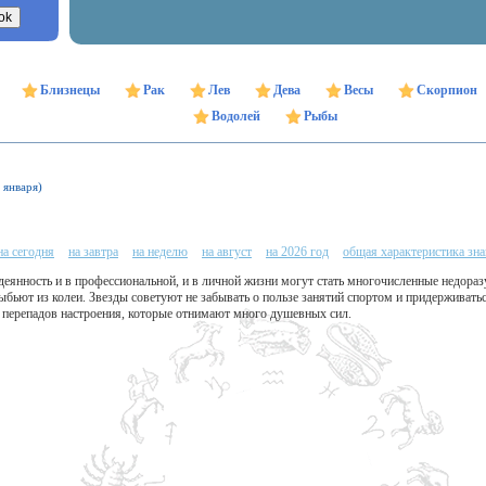
Близнецы
Рак
Лев
Дева
Весы
Скорпион
Водолей
Рыбы
 января)
на сегодня
на завтра
на неделю
на август
на 2026 год
общая характеристика зна
деянность и в профессиональной, и в личной жизни могут стать многочисленные недора
выбьют из колеи. Звезды советуют не забывать о пользе занятий спортом и придерживать
х перепадов настроения, которые отнимают много душевных сил.