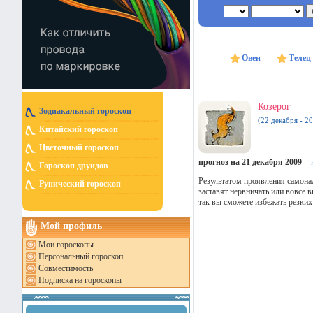
Овен
Телец
Козерог
Зодиакальный гороскоп
(22 декабря - 20
Китайский гороскоп
Цветочный гороскоп
прогноз на 21 декабря 2009
Гороскоп друидов
Результатом проявления самона
Рунический гороскоп
заставят нервничать или вовсе 
так вы сможете избежать резки
Мой профиль
Мои гороскопы
Персональный гороскоп
Совместимость
Подписка на гороскопы