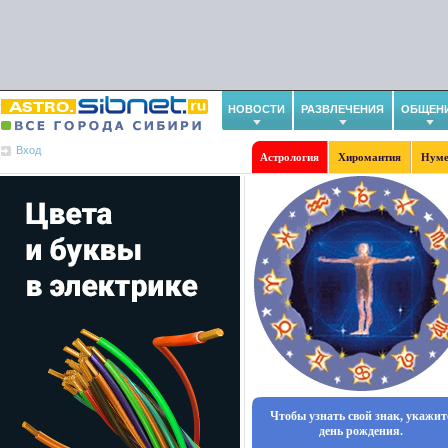
НОВОСТИ
РАЗВЛЕЧЕНИЯ
ОБЩЕН
Вход
Астрология
Хиромантия
Нуме
Чтобы узнать свой знак, укажит
день рождения.