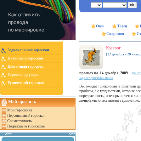
Овен
Телец
Скорпион
Ст
Козерог
Зодиакальный гороскоп
(22 декабря - 20 январ
Китайский гороскоп
Цветочный гороскоп
прогноз на 14 декабря 2009
на се
Гороскоп друидов
характеристика знака
Рунический гороскоп
Вас ожидает спокойный и приятный де
проблем, а с трудностями, которые все
определенность, и теперь остается ли
личной жизни все вполне гармонично,
Мой профиль
Мои гороскопы
Персональный гороскоп
Совместимость
Подписка на гороскопы