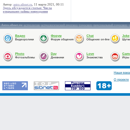
Автор:
astro.sibnet.ru
, 11 марта 2021, 00:11
Здесь обсуждается статья: Числа
открывают тайны мироздания
Astro.sibnet.ru
:
астрология
,
астрологический прогноз
,
гороскоп
,
персональный гороскоп
,
Видео
Форум
Chat
Joke
Видеоролики
Форум общения
Общение on-line
Шутк
Photo
Day
Love
Gam
Фотоальбомы
Дневники
Знакомства
Игры
Наши вака
О проекте