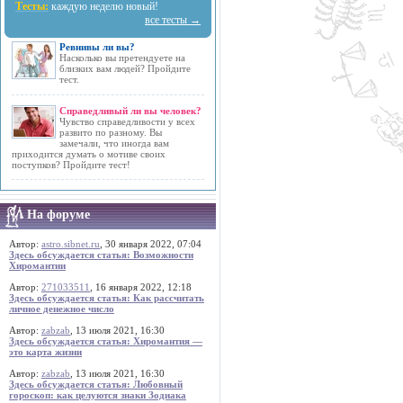
Тесты:
каждую неделю новый!
все тесты →
Ревнивы ли вы?
Насколько вы претендуете на
близких вам людей? Пройдите
тест.
Справедливый ли вы человек?
Чувство справедливости у всех
развито по разному. Вы
замечали, что иногда вам
приходится думать о мотиве своих
поступков? Пройдите тест!
На форуме
Автор:
astro.sibnet.ru
, 30 января 2022, 07:04
Здесь обсуждается статья: Возможности
Хиромантии
Автор:
271033511
, 16 января 2022, 12:18
Здесь обсуждается статья: Как рассчитать
личное денежное число
Автор:
zabzab
, 13 июля 2021, 16:30
Здесь обсуждается статья: Хиромантия —
это карта жизни
Автор:
zabzab
, 13 июля 2021, 16:30
Здесь обсуждается статья: Любовный
гороскоп: как целуются знаки Зодиака