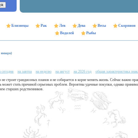
Близнецы
Рак
Лев
Дева
Весы
Скорпион
Водолей
Рыбы
 января)
а сегодня
на завтра
на неделю
на август
на 2026 год
общая характеристика знак
то не строит грандиозных планов и не собирается в корне менять жизнь. Сейчас важно пр
ь может стать причиной серьезных проблем. Вероятны удачные покупки, однако принима
ием старших родственников.