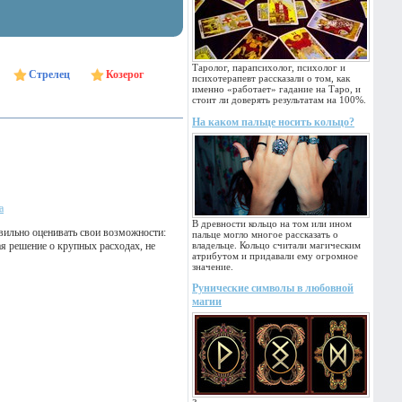
Таролог, парапсихолог, психолог и
Стрелец
Козерог
психотерапевт рассказали о том, как
именно «работает» гадание на Таро, и
стоит ли доверять результатам на 100%.
На каком пальце носить кольцо?
а
В древности кольцо на том или ином
авильно оценивать свои возможности:
пальце могло многое рассказать о
я решение о крупных расходах, не
владельце. Кольцо считали магическим
атрибутом и придавали ему огромное
значение.
Рунические символы в любовной
магии