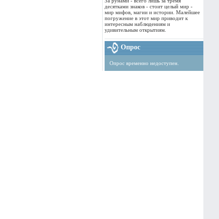
За рунами - всего лишь за тремя
десятками знаков - стоит целый мир -
мир мифов, магии и истории. Малейшее
погружение в этот мир приводит к
интересным наблюдениям и
удивительным открытиям.
Опрос
Опрос временно недоступен.