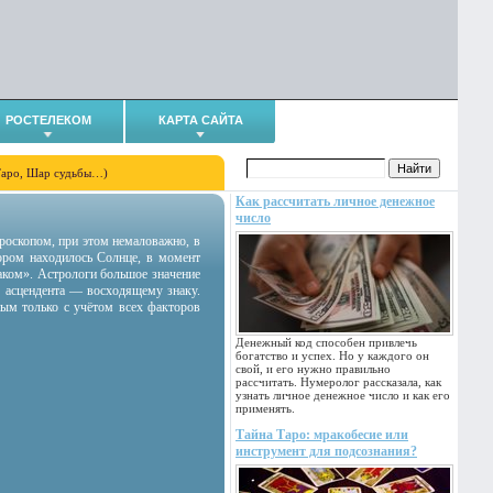
РОСТЕЛЕКОМ
КАРТА САЙТА
Таро, Шар судьбы…)
Как рассчитать личное денежное
число
гороскопом, при этом немаловажно, в
тором находилось Солнце, в момент
аком». Астрологи большое значение
 асцендента — восходящему знаку.
ным только с учётом всех факторов
Денежный код способен привлечь
богатство и успех. Но у каждого он
свой, и его нужно правильно
рассчитать. Нумеролог рассказала, как
узнать личное денежное число и как его
применять.
Тайна Таро: мракобесие или
инструмент для подсознания?