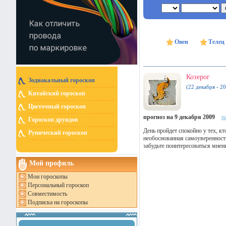
Овен
Телец
Козерог
Зодиакальный гороскоп
(22 декабря - 20
Китайский гороскоп
Цветочный гороскоп
прогноз на 9 декабря 2009
н
Гороскоп друидов
День пройдет спокойно у тех, к
Рунический гороскоп
необоснованная самоуверенност
забудьте поинтересоваться мнен
Мой профиль
Мои гороскопы
Персональный гороскоп
Совместимость
Подписка на гороскопы