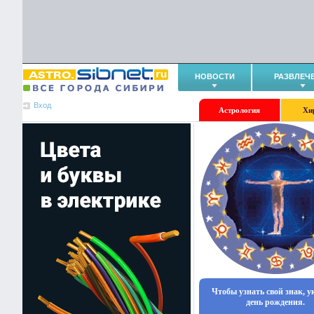
НОВОСТИ
РАЗВЛЕЧ
Вход
Астрология
Хи
Чтобы узнать свой знак, 
день рождения.