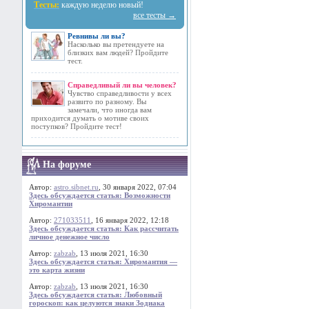
Тесты:
каждую неделю новый!
все тесты →
Ревнивы ли вы?
Насколько вы претендуете на
близких вам людей? Пройдите
тест.
Справедливый ли вы человек?
Чувство справедливости у всех
развито по разному. Вы
замечали, что иногда вам
приходится думать о мотиве своих
поступков? Пройдите тест!
На форуме
Автор:
astro.sibnet.ru
, 30 января 2022, 07:04
Здесь обсуждается статья: Возможности
Хиромантии
Автор:
271033511
, 16 января 2022, 12:18
Здесь обсуждается статья: Как рассчитать
личное денежное число
Автор:
zabzab
, 13 июля 2021, 16:30
Здесь обсуждается статья: Хиромантия —
это карта жизни
Автор:
zabzab
, 13 июля 2021, 16:30
Здесь обсуждается статья: Любовный
гороскоп: как целуются знаки Зодиака