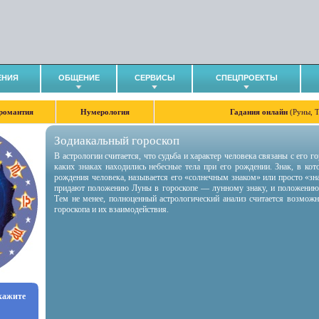
ЕНИЯ
ОБЩЕНИЕ
СЕРВИСЫ
СПЕЦПРОЕКТЫ
романтия
Нумерология
Гадания онлайн
(Руны, 
Зодиакальный гороскоп
В астрологии считается, что судьба и характер человека связаны с его 
каких знаках находились небесные тела при его рождении. Знак, в ко
рождения человека, называется его «солнечным знаком» или просто «зн
придают положению Луны в гороскопе — лунному знаку, и положению
Тем не менее, полноценный астрологический анализ считается возмож
гороскопа и их взаимодействия.
укажите