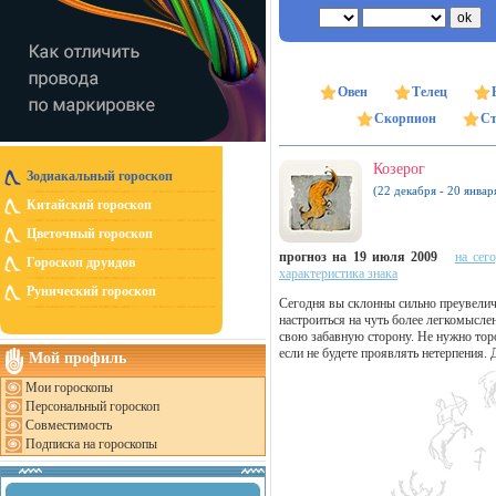
Овен
Телец
Скорпион
Ст
Козерог
Зодиакальный гороскоп
(22 декабря - 20 январ
Китайский гороскоп
Цветочный гороскоп
прогноз на 19 июля 2009
на сег
Гороскоп друидов
характеристика знака
Рунический гороскоп
Сегодня вы склонны сильно преувелич
настроиться на чуть более легкомысле
свою забавную сторону. Не нужно торо
если не будете проявлять нетерпения.
Мой профиль
Мои гороскопы
Персональный гороскоп
Совместимость
Подписка на гороскопы