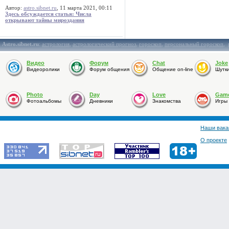
Автор:
astro.sibnet.ru
, 11 марта 2021, 00:11
Здесь обсуждается статья: Числа
открывают тайны мироздания
Astro.sibnet.ru
:
астрология
,
астрологический прогноз
,
гороскоп
,
персональный гороскоп
,
Видео
Форум
Chat
Joke
Видеоролики
Форум общения
Общение on-line
Шутк
Photo
Day
Love
Gam
Фотоальбомы
Дневники
Знакомства
Игры
Наши вака
О проекте