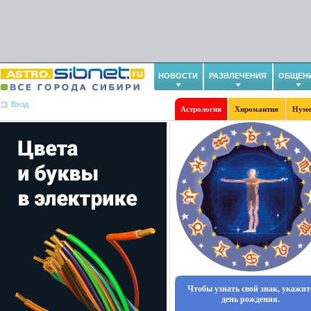
НОВОСТИ
РАЗВЛЕЧЕНИЯ
ОБЩЕН
Вход
Астрология
Хиромантия
Нуме
Чтобы узнать свой знак, укажит
день рождения.