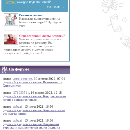
Тесты:
каждую неделю новый!
все тесты →
Ревнивы ли вы?
Насколько вы претендуете на
близких вам людей? Пройдите
тест.
Справедливый ли вы человек?
Чувство справедливости у всех
развито по разному. Вы
замечали, что иногда вам
приходится думать о мотиве своих
поступков? Пройдите тест!
На форуме
Автор:
astro.sibnet.ru
, 30 января 2022, 07:04
Здесь обсуждается статья: Возможности
Хиромантии
Автор:
271033511
, 16 января 2022, 12:18
Здесь обсуждается статья: Как рассчитать
личное денежное число
Автор:
zabzab
, 13 июля 2021, 16:30
Здесь обсуждается статья: Хиромантия —
это карта жизни
Автор:
zabzab
, 13 июля 2021, 16:30
Здесь обсуждается статья: Любовный
гороскоп: как целуются знаки Зодиака