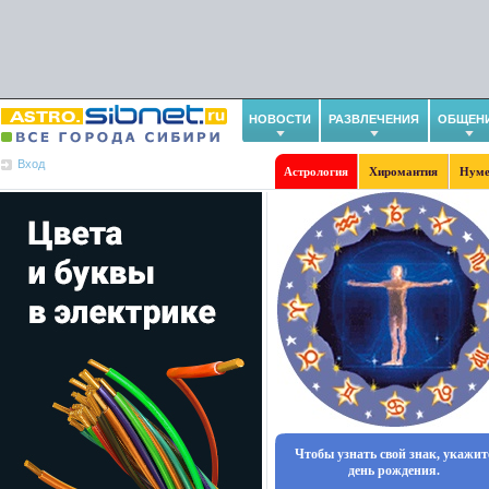
НОВОСТИ
РАЗВЛЕЧЕНИЯ
ОБЩЕН
Вход
Астрология
Хиромантия
Нуме
Чтобы узнать свой знак, укажит
день рождения.