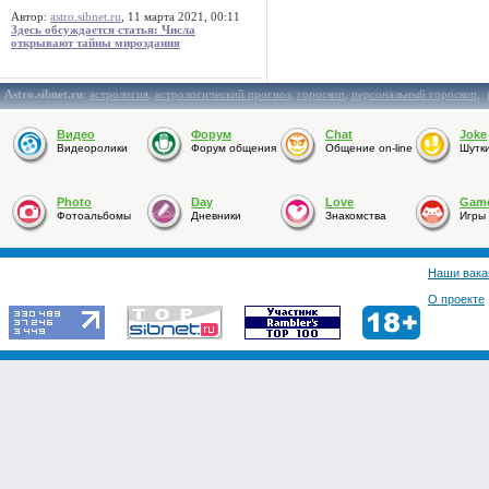
Автор:
astro.sibnet.ru
, 11 марта 2021, 00:11
Здесь обсуждается статья: Числа
открывают тайны мироздания
Astro.sibnet.ru
:
астрология
,
астрологический прогноз
,
гороскоп
,
персональный гороскоп
,
Видео
Форум
Chat
Joke
Видеоролики
Форум общения
Общение on-line
Шутк
Photo
Day
Love
Gam
Фотоальбомы
Дневники
Знакомства
Игры
Наши вака
О проекте