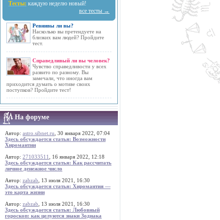
Тесты:
каждую неделю новый!
все тесты →
Ревнивы ли вы?
Насколько вы претендуете на
близких вам людей? Пройдите
тест.
Справедливый ли вы человек?
Чувство справедливости у всех
развито по разному. Вы
замечали, что иногда вам
приходится думать о мотиве своих
поступков? Пройдите тест!
На форуме
Автор:
astro.sibnet.ru
, 30 января 2022, 07:04
Здесь обсуждается статья: Возможности
Хиромантии
Автор:
271033511
, 16 января 2022, 12:18
Здесь обсуждается статья: Как рассчитать
личное денежное число
Автор:
zabzab
, 13 июля 2021, 16:30
Здесь обсуждается статья: Хиромантия —
это карта жизни
Автор:
zabzab
, 13 июля 2021, 16:30
Здесь обсуждается статья: Любовный
гороскоп: как целуются знаки Зодиака