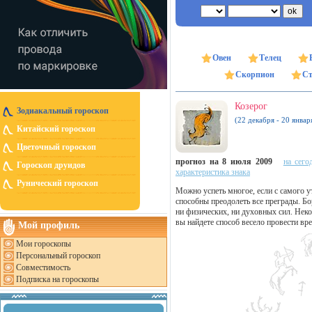
Овен
Телец
Скорпион
Ст
Козерог
Зодиакальный гороскоп
(22 декабря - 20 январ
Китайский гороскоп
Цветочный гороскоп
прогноз на 8 июля 2009
на сего
Гороскоп друидов
характеристика знака
Рунический гороскоп
Можно успеть многое, если с самого ут
способны преодолеть все преграды. Бо
ни физических, ни духовных сил. Неко
вы найдете способ весело провести вр
Мой профиль
Мои гороскопы
Персональный гороскоп
Совместимость
Подписка на гороскопы