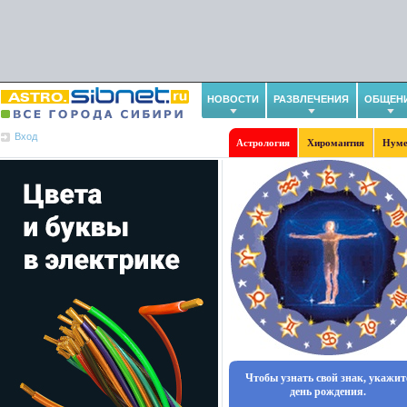
НОВОСТИ
РАЗВЛЕЧЕНИЯ
ОБЩЕН
Вход
Астрология
Хиромантия
Нуме
Чтобы узнать свой знак, укажит
день рождения.