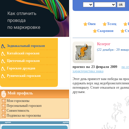
Овен
Телец
Скорпион
Ст
Козерог
Зодиакальный гороскоп
(22 декабря - 20 январ
Китайский гороскоп
Цветочный гороскоп
прогноз на 23 февраля 2009
на с
Гороскоп друидов
характеристика знака
Рунический гороскоп
Этот день принесет вам победы на пр
одержать верх над недоброжелателями,
потенциалу. Стоит отказаться от дале
друзьям.
Мой профиль
Мои гороскопы
Персональный гороскоп
Совместимость
Подписка на гороскопы