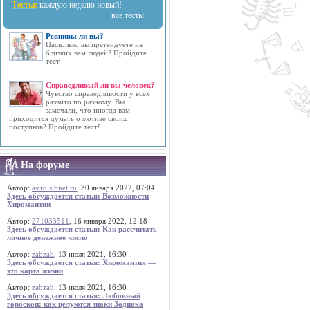
Тесты:
каждую неделю новый!
все тесты →
Ревнивы ли вы?
Насколько вы претендуете на
близких вам людей? Пройдите
тест.
Справедливый ли вы человек?
Чувство справедливости у всех
развито по разному. Вы
замечали, что иногда вам
приходится думать о мотиве своих
поступков? Пройдите тест!
На форуме
Автор:
astro.sibnet.ru
, 30 января 2022, 07:04
Здесь обсуждается статья: Возможности
Хиромантии
Автор:
271033511
, 16 января 2022, 12:18
Здесь обсуждается статья: Как рассчитать
личное денежное число
Автор:
zabzab
, 13 июля 2021, 16:30
Здесь обсуждается статья: Хиромантия —
это карта жизни
Автор:
zabzab
, 13 июля 2021, 16:30
Здесь обсуждается статья: Любовный
гороскоп: как целуются знаки Зодиака