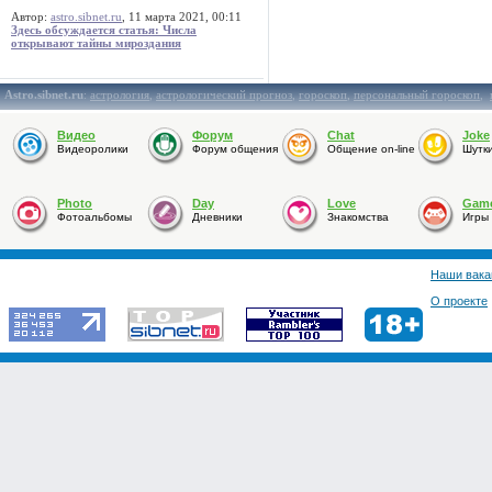
Автор:
astro.sibnet.ru
, 11 марта 2021, 00:11
Здесь обсуждается статья: Числа
открывают тайны мироздания
Astro.sibnet.ru
:
астрология
,
астрологический прогноз
,
гороскоп
,
персональный гороскоп
,
Видео
Форум
Chat
Joke
Видеоролики
Форум общения
Общение on-line
Шутк
Photo
Day
Love
Gam
Фотоальбомы
Дневники
Знакомства
Игры
Наши вака
О проекте