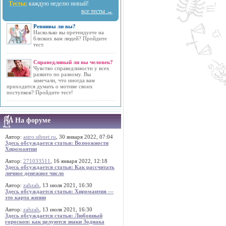
Тесты:
каждую неделю новый!
все тесты →
Ревнивы ли вы?
Насколько вы претендуете на
близких вам людей? Пройдите
тест.
Справедливый ли вы человек?
Чувство справедливости у всех
развито по разному. Вы
замечали, что иногда вам
приходится думать о мотиве своих
поступков? Пройдите тест!
На форуме
Автор:
astro.sibnet.ru
, 30 января 2022, 07:04
Здесь обсуждается статья: Возможности
Хиромантии
Автор:
271033511
, 16 января 2022, 12:18
Здесь обсуждается статья: Как рассчитать
личное денежное число
Автор:
zabzab
, 13 июля 2021, 16:30
Здесь обсуждается статья: Хиромантия —
это карта жизни
Автор:
zabzab
, 13 июля 2021, 16:30
Здесь обсуждается статья: Любовный
гороскоп: как целуются знаки Зодиака