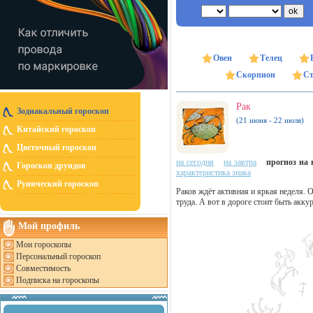
Овен
Телец
Скорпион
Ст
Рак
Зодиакальный гороскоп
(21 июня - 22 июля)
Китайский гороскоп
Цветочный гороскоп
на сегодня
на завтра
прогноз на н
Гороскоп друидов
характеристика знака
Рунический гороскоп
Раков ждёт активная и яркая неделя. 
труда. А вот в дороге стоит быть акк
Мой профиль
Мои гороскопы
Персональный гороскоп
Совместимость
Подписка на гороскопы