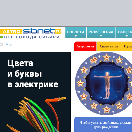
НОВОСТИ
РАЗВЛЕЧЕНИЯ
ОБЩЕН
Вход
Астрология
Хиромантия
Нуме
Чтобы узнать свой знак, укажит
день рождения.