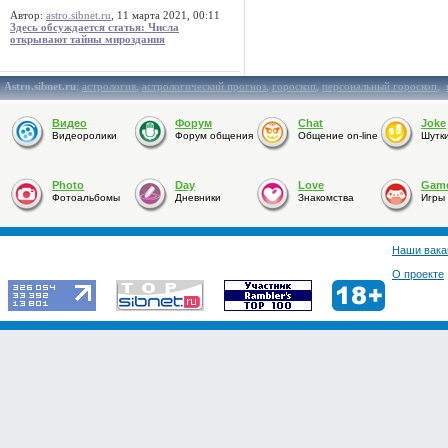
Автор:
astro.sibnet.ru
, 11 марта 2021, 00:11
Здесь обсуждается статья: Числа
открывают тайны мироздания
Astro.sibnet.ru
:
астрология
,
астрологический прогноз
,
гороскоп
,
персональный гороскоп
,
Видео
Форум
Chat
Joke
Видеоролики
Форум общения
Общение on-line
Шутк
Photo
Day
Love
Gam
Фотоальбомы
Дневники
Знакомства
Игры
Наши вака
О проекте