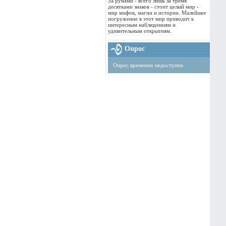
За рунами - всего лишь за тремя
десятками знаков - стоит целый мир -
мир мифов, магии и истории. Малейшее
погружение в этот мир приводит к
интересным наблюдениям и
удивительным открытиям.
Опрос
Опрос временно недоступен.