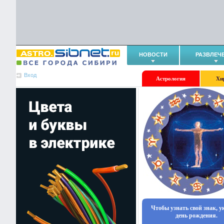
НОВОСТИ
РАЗВЛЕЧ
Вход
Астрология
Хи
Чтобы узнать свой знак, 
день рождения.