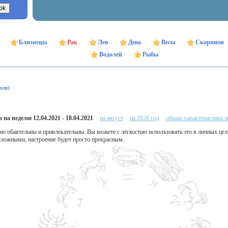
Близнецы
Рак
Лев
Дева
Весы
Скорпион
Водолей
Рыбы
юля)
 на неделю 12.04.2021 - 18.04.2021
на август
на 2026 год
общая характеристика з
нно обаятельны и привлекательны. Вы можете с лёгкостью использовать это в личных це
сложными, настроение будет просто прекрасным.