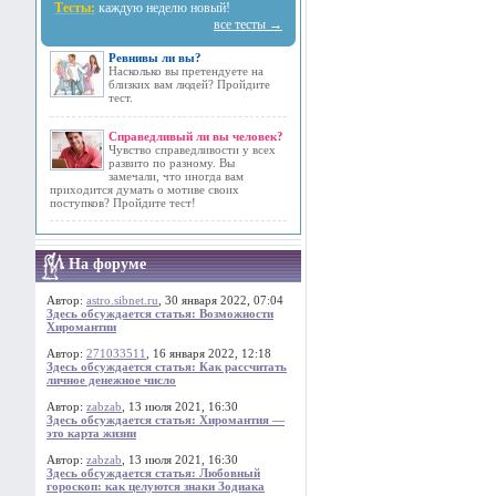
Тесты:
каждую неделю новый!
все тесты →
Ревнивы ли вы?
Насколько вы претендуете на
близких вам людей? Пройдите
тест.
Справедливый ли вы человек?
Чувство справедливости у всех
развито по разному. Вы
замечали, что иногда вам
приходится думать о мотиве своих
поступков? Пройдите тест!
На форуме
Автор:
astro.sibnet.ru
, 30 января 2022, 07:04
Здесь обсуждается статья: Возможности
Хиромантии
Автор:
271033511
, 16 января 2022, 12:18
Здесь обсуждается статья: Как рассчитать
личное денежное число
Автор:
zabzab
, 13 июля 2021, 16:30
Здесь обсуждается статья: Хиромантия —
это карта жизни
Автор:
zabzab
, 13 июля 2021, 16:30
Здесь обсуждается статья: Любовный
гороскоп: как целуются знаки Зодиака