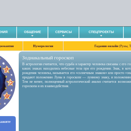
ЕНИЯ
ОБЩЕНИЕ
СЕРВИСЫ
СПЕЦПРОЕКТЫ
романтия
Нумерология
Гадания онлайн
(Руны, 
Зодиакальный гороскоп
В астрологии считается, что судьба и характер человека связаны с его 
каких знаках находились небесные тела при его рождении. Знак, в ко
рождения человека, называется его «солнечным знаком» или просто «зн
придают положению Луны в гороскопе — лунному знаку, и положению
Тем не менее, полноценный астрологический анализ считается возмож
гороскопа и их взаимодействия.
укажите