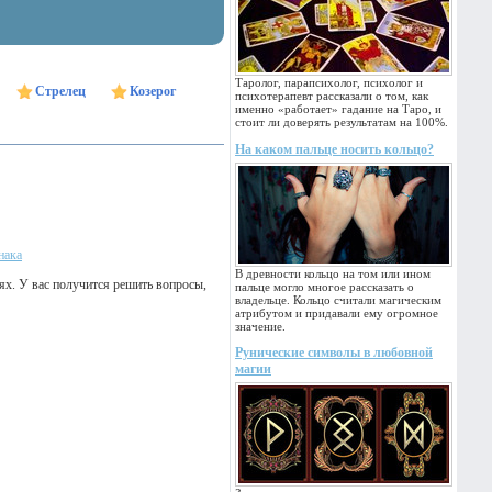
Таролог, парапсихолог, психолог и
Стрелец
Козерог
психотерапевт рассказали о том, как
именно «работает» гадание на Таро, и
стоит ли доверять результатам на 100%.
На каком пальце носить кольцо?
нака
В древности кольцо на том или ином
лях. У вас получится решить вопросы,
пальце могло многое рассказать о
владельце. Кольцо считали магическим
атрибутом и придавали ему огромное
значение.
Рунические символы в любовной
магии