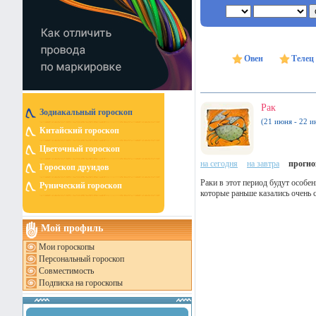
Овен
Телец
Рак
Зодиакальный гороскоп
(21 июня - 22 и
Китайский гороскоп
Цветочный гороскоп
на сегодня
на завтра
прогноз
Гороскоп друидов
Раки в этот период будут особе
Рунический гороскоп
которые раньше казались очень 
Мой профиль
Мои гороскопы
Персональный гороскоп
Совместимость
Подписка на гороскопы