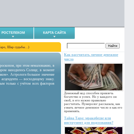
РОСТЕЛЕКОМ
КАРТА САЙТА
Таро, Шар судьбы…)
Как рассчитать личное денежное
число
гороскопом, при этом немаловажно, в
тором находилось Солнце, в момент
аком». Астрологи большое значение
 асцендента — восходящему знаку.
ным только с учётом всех факторов
Денежный код способен привлечь
богатство и успех. Но у каждого он
свой, и его нужно правильно
рассчитать. Нумеролог рассказала, как
узнать личное денежное число и как его
применять.
Тайна Таро: мракобесие или
инструмент для подсознания?