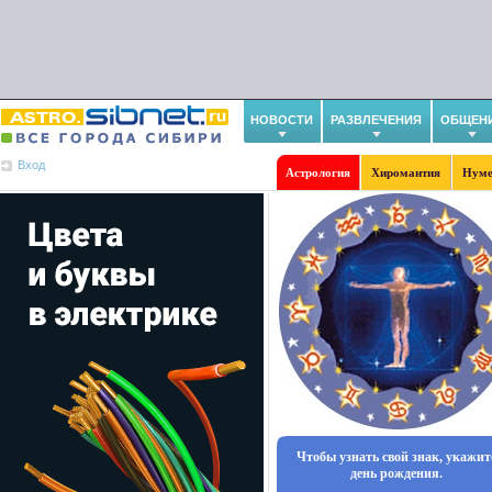
НОВОСТИ
РАЗВЛЕЧЕНИЯ
ОБЩЕН
Вход
Астрология
Хиромантия
Нуме
Чтобы узнать свой знак, укажит
день рождения.