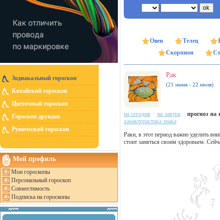
Овен
Телец
Скорпион
Ст
Рак
Зодиакальный гороскоп
(21 июня - 22 июля)
Китайский гороскоп
Цветочный гороскоп
на сегодня
на завтра
прогноз на н
Гороскоп друидов
характеристика знака
Рунический гороскоп
Раки, в этот период важно уделить в
стоит заняться своим здоровьем. Сейч
Мой профиль
Мои гороскопы
Персональный гороскоп
Совместимость
Подписка на гороскопы