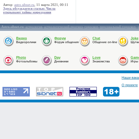
Автор:
astro.sibnet.ru
, 11 марта 2021, 00:11
Здесь обсуждается статья: Числа
открывают тайны мироздания
Astro.sibnet.ru
:
астрология
,
астрологический прогноз
,
гороскоп
,
персональный гороскоп
,
Видео
Форум
Chat
Joke
Видеоролики
Форум общения
Общение on-line
Шутк
Photo
Day
Love
Gam
Фотоальбомы
Дневники
Знакомства
Игры
Наши вака
О проекте