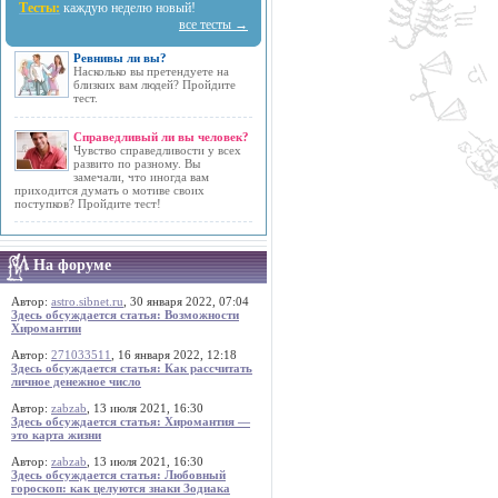
Тесты:
каждую неделю новый!
все тесты →
Ревнивы ли вы?
Насколько вы претендуете на
близких вам людей? Пройдите
тест.
Справедливый ли вы человек?
Чувство справедливости у всех
развито по разному. Вы
замечали, что иногда вам
приходится думать о мотиве своих
поступков? Пройдите тест!
На форуме
Автор:
astro.sibnet.ru
, 30 января 2022, 07:04
Здесь обсуждается статья: Возможности
Хиромантии
Автор:
271033511
, 16 января 2022, 12:18
Здесь обсуждается статья: Как рассчитать
личное денежное число
Автор:
zabzab
, 13 июля 2021, 16:30
Здесь обсуждается статья: Хиромантия —
это карта жизни
Автор:
zabzab
, 13 июля 2021, 16:30
Здесь обсуждается статья: Любовный
гороскоп: как целуются знаки Зодиака