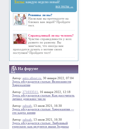
Тесты:
каждую неделю новый!
все тесты →
Ревнивы ли вы?
Насколько вы претендуете на
близких вам людей? Пройдите
тест.
Справедливый ли вы человек?
Чувство справедливости у всех
развито по разному. Вы
замечали, что иногда вам
приходится думать о мотиве своих
поступков? Пройдите тест!
На форуме
Автор:
astro.sibnet.ru
, 30 января 2022, 07:04
Здесь обсуждается статья: Возможности
Хиромантии
Автор:
271033511
, 16 января 2022, 12:18
Здесь обсуждается статья: Как рассчитать
личное денежное число
Автор:
zabzab
, 13 июля 2021, 16:30
Здесь обсуждается статья: Хиромантия —
это карта жизни
Автор:
zabzab
, 13 июля 2021, 16:30
Здесь обсуждается статья: Любовный
гороскоп: как целуются знаки Зодиака