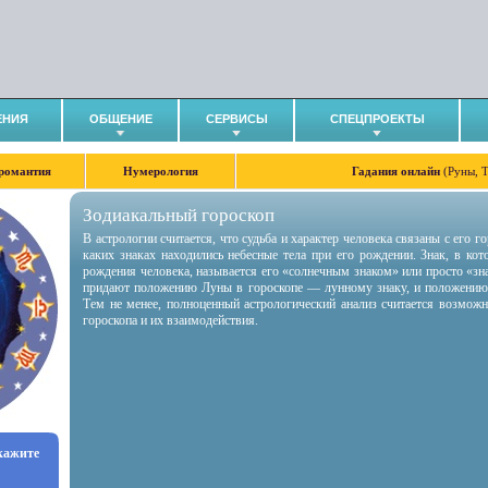
ЕНИЯ
ОБЩЕНИЕ
СЕРВИСЫ
СПЕЦПРОЕКТЫ
романтия
Нумерология
Гадания онлайн
(Руны, 
Зодиакальный гороскоп
В астрологии считается, что судьба и характер человека связаны с его 
каких знаках находились небесные тела при его рождении. Знак, в ко
рождения человека, называется его «солнечным знаком» или просто «зн
придают положению Луны в гороскопе — лунному знаку, и положению
Тем не менее, полноценный астрологический анализ считается возмож
гороскопа и их взаимодействия.
укажите