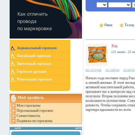
Овен
Телец
Рак
Зодиакальный гороскоп
(21 июня - 22 и
Китайский гороскоп
Цветочный гороскоп
на сегодня
на завтра
на нед
Гороскоп друидов
Начало года поставит перед Ра
Рунический гороскоп
и личной жизнью. В этом месяц
активной мыслительной работы, 
призывает вас к контролю над с
получили. Вторая половина меся
Мой профиль
возможность путешествия. Совме
ревность. Чтобы сохранить отно
Мои гороскопы
партнера идеальности во всем.
Персональный гороскоп
Совместимость
Подписка на гороскопы