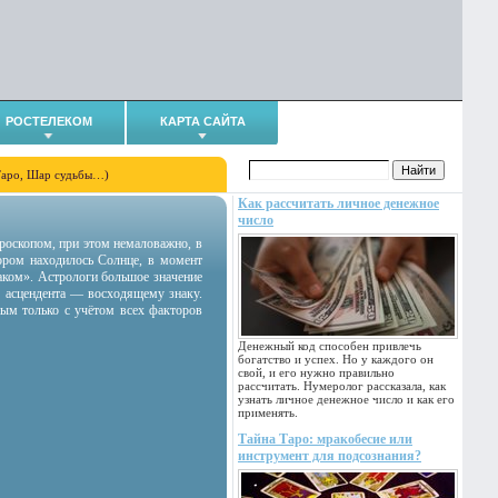
РОСТЕЛЕКОМ
КАРТА САЙТА
Таро, Шар судьбы…)
Как рассчитать личное денежное
число
гороскопом, при этом немаловажно, в
тором находилось Солнце, в момент
аком». Астрологи большое значение
 асцендента — восходящему знаку.
ным только с учётом всех факторов
Денежный код способен привлечь
богатство и успех. Но у каждого он
свой, и его нужно правильно
рассчитать. Нумеролог рассказала, как
узнать личное денежное число и как его
применять.
Тайна Таро: мракобесие или
инструмент для подсознания?