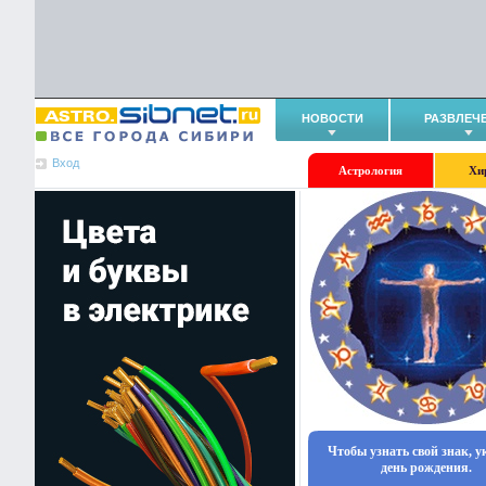
НОВОСТИ
РАЗВЛЕЧ
Вход
Астрология
Хи
Чтобы узнать свой знак, 
день рождения.