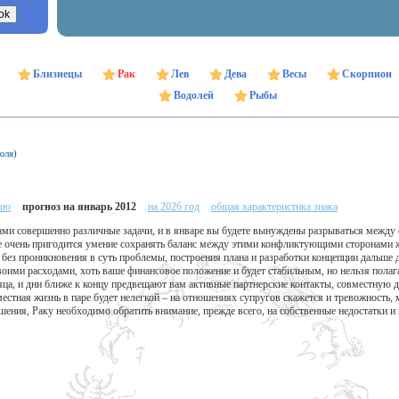
Близнецы
Рак
Лев
Дева
Весы
Скорпион
Водолей
Рыбы
юля)
елю
прогноз на январь 2012
на 2026 год
общая характеристика знака
ками совершенно различные задачи, и в январе вы будете вынуждены разрываться между
е очень пригодится умение сохранять баланс между этими конфликтующими сторонами ж
без проникновения в суть проблемы, построения плана и разработки концепции дальше д
воими расходами, хоть ваше финансовое положение и будет стабильным, но нельзя полага
ца, и дни ближе к концу предвещают вам активные партнерские контакты, совместную д
стная жизнь в паре будет нелегкой – на отношениях супругов скажется и тревожность, м
шения, Раку необходимо обратить внимание, прежде всего, на собственные недостатки и 