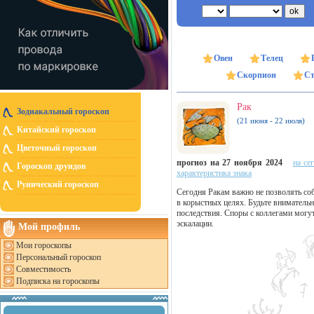
Овен
Телец
Скорпион
Ст
Рак
Зодиакальный гороскоп
(21 июня - 22 июля)
Китайский гороскоп
Цветочный гороскоп
прогноз на 27 ноября 2024
на се
Гороскоп друидов
характеристика знака
Рунический гороскоп
Сегодня Ракам важно не позволять со
в корыстных целях. Будьте вниматель
последствия. Споры с коллегами могут
эскалации.
Мой профиль
Мои гороскопы
Персональный гороскоп
Совместимость
Подписка на гороскопы