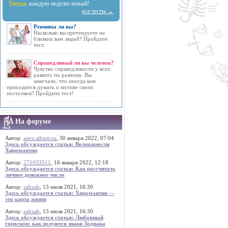
Тесты:
каждую неделю новый!
все тесты →
Ревнивы ли вы?
Насколько вы претендуете на
близких вам людей? Пройдите
тест.
Справедливый ли вы человек?
Чувство справедливости у всех
развито по разному. Вы
замечали, что иногда вам
приходится думать о мотиве своих
поступков? Пройдите тест!
На форуме
Автор:
astro.sibnet.ru
, 30 января 2022, 07:04
Здесь обсуждается статья: Возможности
Хиромантии
Автор:
271033511
, 16 января 2022, 12:18
Здесь обсуждается статья: Как рассчитать
личное денежное число
Автор:
zabzab
, 13 июля 2021, 16:30
Здесь обсуждается статья: Хиромантия —
это карта жизни
Автор:
zabzab
, 13 июля 2021, 16:30
Здесь обсуждается статья: Любовный
гороскоп: как целуются знаки Зодиака