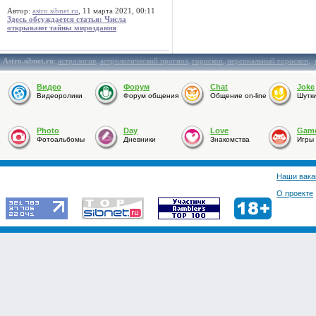
Автор:
astro.sibnet.ru
, 11 марта 2021, 00:11
Здесь обсуждается статья: Числа
открывают тайны мироздания
Astro.sibnet.ru
:
астрология
,
астрологический прогноз
,
гороскоп
,
персональный гороскоп
,
Видео
Форум
Chat
Joke
Видеоролики
Форум общения
Общение on-line
Шутк
Photo
Day
Love
Gam
Фотоальбомы
Дневники
Знакомства
Игры
Наши вака
О проекте