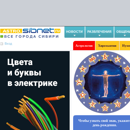
НОВОСТИ
РАЗВЛЕЧЕНИЯ
ОБЩЕН
Вход
Астрология
Хиромантия
Нуме
Чтобы узнать свой знак, укажит
день рождения.