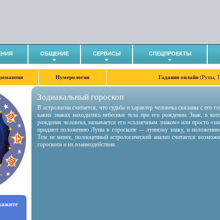
ЕНИЯ
ОБЩЕНИЕ
СЕРВИСЫ
СПЕЦПРОЕКТЫ
романтия
Нумерология
Гадания онлайн
(Руны, 
Зодиакальный гороскоп
В астрологии считается, что судьба и характер человека связаны с его 
каких знаках находились небесные тела при его рождении. Знак, в ко
рождения человека, называется его «солнечным знаком» или просто «зн
придают положению Луны в гороскопе — лунному знаку, и положению
Тем не менее, полноценный астрологический анализ считается возмож
гороскопа и их взаимодействия.
укажите