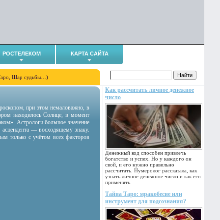
РОСТЕЛЕКОМ
КАРТА САЙТА
Таро, Шар судьбы…)
Как рассчитать личное денежное
число
гороскопом, при этом немаловажно, в
тором находилось Солнце, в момент
аком». Астрологи большое значение
 асцендента — восходящему знаку.
ным только с учётом всех факторов
Денежный код способен привлечь
богатство и успех. Но у каждого он
свой, и его нужно правильно
рассчитать. Нумеролог рассказала, как
узнать личное денежное число и как его
применять.
Тайна Таро: мракобесие или
инструмент для подсознания?