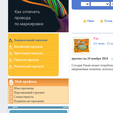
Овен
Телец
Рак
Зодиакальный гороскоп
(21 июня - 22 и
Китайский гороскоп
Цветочный гороскоп
прогноз на 24 ноября 2024
н
Гороскоп друидов
Сегодня Ракам может потребова
Рунический гороскоп
напряженные моменты: использу
Мой профиль
Мои гороскопы
Персональный гороскоп
Совместимость
Подписка на гороскопы