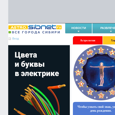
НОВОСТИ
РАЗВЛЕЧ
Вход
Астрология
Хи
Чтобы узнать свой знак, 
день рождения.