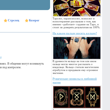
Таролог, парапсихолог, психолог и
Стрелец
Козерог
психотерапевт рассказали о том, как
именно «работает» гадание на Таро, и
стоит ли доверять результатам на 100%.
На каком пальце носить кольцо?
ка
В древности кольцо на том или ином
твиях. В общении могут возникнуть
пальце могло многое рассказать о
и под контролем.
владельце. Кольцо считали магическим
атрибутом и придавали ему огромное
значение.
Рунические символы в любовной
магии