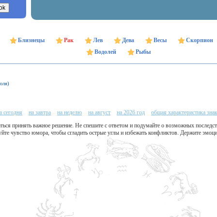
Близнецы
Рак
Лев
Дева
Весы
Скорпион
Водолей
Рыбы
юля)
а сегодня
на завтра
на неделю
на август
на 2026 год
общая характеристика зна
ться принять важное решение. Не спешите с ответом и подумайте о возможных последс
йте чувство юмора, чтобы сгладить острые углы и избежать конфликтов. Держите эмоци