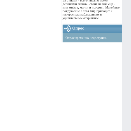
За рунами - всего лишь за тремя
десятками знаков - стоит целый мир -
мир мифов, магии и истории. Малейшее
погружение в этот мир приводит к
интересным наблюдениям и
удивительным открытиям.
Опрос
Опрос временно недоступен.