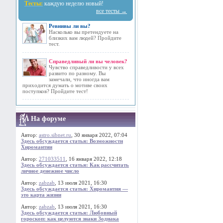
Тесты:
каждую неделю новый!
все тесты →
Ревнивы ли вы?
Насколько вы претендуете на
близких вам людей? Пройдите
тест.
Справедливый ли вы человек?
Чувство справедливости у всех
развито по разному. Вы
замечали, что иногда вам
приходится думать о мотиве своих
поступков? Пройдите тест!
На форуме
Автор:
astro.sibnet.ru
, 30 января 2022, 07:04
Здесь обсуждается статья: Возможности
Хиромантии
Автор:
271033511
, 16 января 2022, 12:18
Здесь обсуждается статья: Как рассчитать
личное денежное число
Автор:
zabzab
, 13 июля 2021, 16:30
Здесь обсуждается статья: Хиромантия —
это карта жизни
Автор:
zabzab
, 13 июля 2021, 16:30
Здесь обсуждается статья: Любовный
гороскоп: как целуются знаки Зодиака