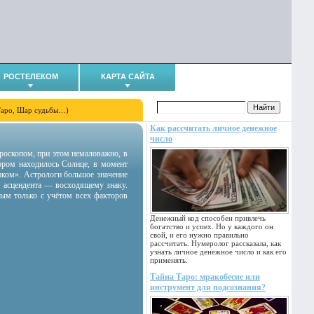
РОСТЕЛЕКОМ
КАРТА САЙТА
Таро, Шар судьбы…)
Как рассчитать личное денежное
число
гороскопом, при этом немаловажно, в
тором находилось Солнце, в момент
аком». Астрологи большое значение
 асцендента — восходящему знаку.
ным только с учётом всех факторов
Денежный код способен привлечь
богатство и успех. Но у каждого он
свой, и его нужно правильно
рассчитать. Нумеролог рассказала, как
узнать личное денежное число и как его
применять.
Тайна Таро: мракобесие или
инструмент для подсознания?