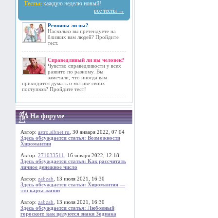
Тесты:
каждую неделю новый!
все тесты →
Ревнивы ли вы?
Насколько вы претендуете на
близких вам людей? Пройдите
тест.
Справедливый ли вы человек?
Чувство справедливости у всех
развито по разному. Вы
замечали, что иногда вам
приходится думать о мотиве своих
поступков? Пройдите тест!
На форуме
Автор:
astro.sibnet.ru
, 30 января 2022, 07:04
Здесь обсуждается статья: Возможности
Хиромантии
Автор:
271033511
, 16 января 2022, 12:18
Здесь обсуждается статья: Как рассчитать
личное денежное число
Автор:
zabzab
, 13 июля 2021, 16:30
Здесь обсуждается статья: Хиромантия —
это карта жизни
Автор:
zabzab
, 13 июля 2021, 16:30
Здесь обсуждается статья: Любовный
гороскоп: как целуются знаки Зодиака