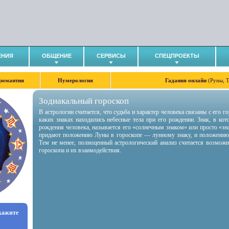
ЕНИЯ
ОБЩЕНИЕ
СЕРВИСЫ
СПЕЦПРОЕКТЫ
романтия
Нумерология
Гадания онлайн
(Руны, 
Зодиакальный гороскоп
В астрологии считается, что судьба и характер человека связаны с его 
каких знаках находились небесные тела при его рождении. Знак, в ко
рождения человека, называется его «солнечным знаком» или просто «зн
придают положению Луны в гороскопе — лунному знаку, и положению
Тем не менее, полноценный астрологический анализ считается возмож
гороскопа и их взаимодействия.
укажите