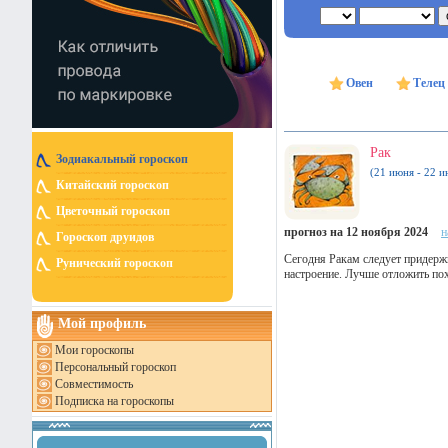
Овен
Телец
Рак
Зодиакальный гороскоп
(21 июня - 22 и
Китайский гороскоп
Цветочный гороскоп
прогноз на 12 ноября 2024
н
Гороскоп друидов
Сегодня Ракам следует придержи
Рунический гороскоп
настроение. Лучше отложить пох
Мой профиль
Мои гороскопы
Персональный гороскоп
Совместимость
Подписка на гороскопы