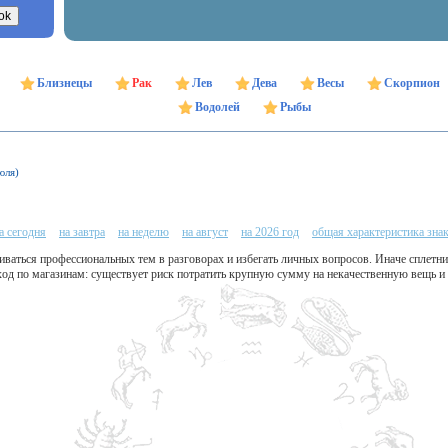
Близнецы
Рак
Лев
Дева
Весы
Скорпион
Водолей
Рыбы
юля)
а сегодня
на завтра
на неделю
на август
на 2026 год
общая характеристика зна
ваться профессиональных тем в разговорах и избегать личных вопросов. Иначе сплетни
од по магазинам: существует риск потратить крупную сумму на некачественную вещь и 