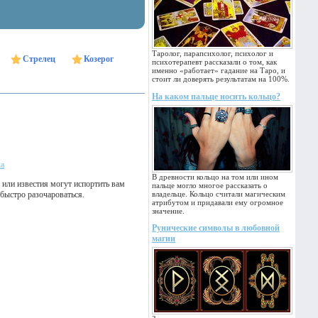
Таролог, парапсихолог, психолог и
Стрелец
Козерог
психотерапевт рассказали о том, как
именно «работает» гадание на Таро, и
стоит ли доверять результатам на 100%.
На каком пальце носить кольцо?
ка
В древности кольцо на том или ином
 или известия могут испортить вам
пальце могло многое рассказать о
быстро разочароваться.
владельце. Кольцо считали магическим
атрибутом и придавали ему огромное
значение.
Рунические символы в любовной
магии