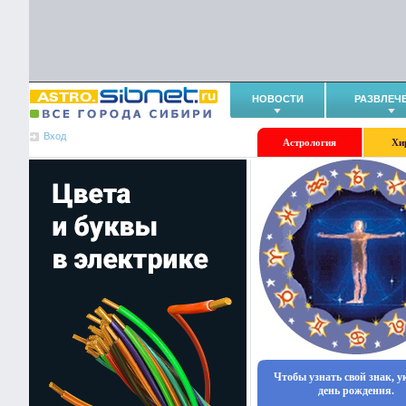
НОВОСТИ
РАЗВЛЕЧ
Вход
Астрология
Хи
Чтобы узнать свой знак, 
день рождения.