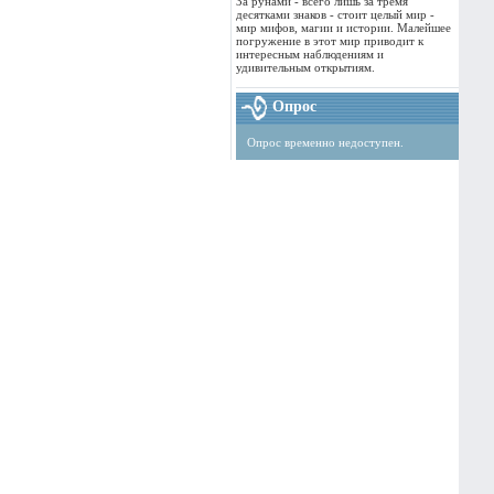
За рунами - всего лишь за тремя
десятками знаков - стоит целый мир -
мир мифов, магии и истории. Малейшее
погружение в этот мир приводит к
интересным наблюдениям и
удивительным открытиям.
Опрос
Опрос временно недоступен.