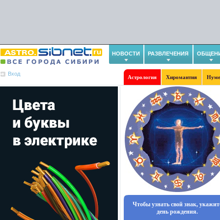
НОВОСТИ
РАЗВЛЕЧЕНИЯ
ОБЩЕН
Вход
Астрология
Хиромантия
Нуме
Чтобы узнать свой знак, укажит
день рождения.