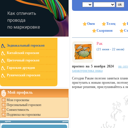
Овен
Телец
Скорпион
Ст
Рак
Зодиакальный гороскоп
(21 июня - 22 июля)
Китайский гороскоп
Цветочный гороскоп
прогноз на 5 ноября 2024
на сег
Гороскоп друидов
характеристика знака
Рунический гороскоп
Сегодня Ракам полезно заняться план
приступать к новым проектам, поэтом
верные решения, прислушивайтесь к н
Мой профиль
Мои гороскопы
Персональный гороскоп
Совместимость
Подписка на гороскопы