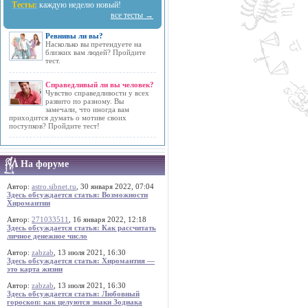
Тесты:
каждую неделю новый!
все тесты →
Ревнивы ли вы?
Насколько вы претендуете на
близких вам людей? Пройдите
тест.
Справедливый ли вы человек?
Чувство справедливости у всех
развито по разному. Вы
замечали, что иногда вам
приходится думать о мотиве своих
поступков? Пройдите тест!
На форуме
Автор:
astro.sibnet.ru
, 30 января 2022, 07:04
Здесь обсуждается статья: Возможности
Хиромантии
Автор:
271033511
, 16 января 2022, 12:18
Здесь обсуждается статья: Как рассчитать
личное денежное число
Автор:
zabzab
, 13 июля 2021, 16:30
Здесь обсуждается статья: Хиромантия —
это карта жизни
Автор:
zabzab
, 13 июля 2021, 16:30
Здесь обсуждается статья: Любовный
гороскоп: как целуются знаки Зодиака