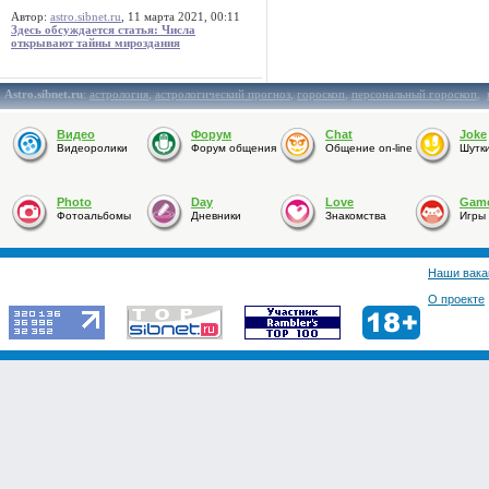
Автор:
astro.sibnet.ru
, 11 марта 2021, 00:11
Здесь обсуждается статья: Числа
открывают тайны мироздания
Astro.sibnet.ru
:
астрология
,
астрологический прогноз
,
гороскоп
,
персональный гороскоп
,
Видео
Форум
Chat
Joke
Видеоролики
Форум общения
Общение on-line
Шутк
Photo
Day
Love
Gam
Фотоальбомы
Дневники
Знакомства
Игры
Наши вака
О проекте