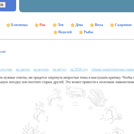
Близнецы
Рак
Лев
Дева
Весы
Скорпион
Водолей
Рыбы
юля)
 сегодня
на завтра
на неделю
на август
на 2026 год
общая характеристика знака
ть нужные ответы, им придется затронуть непростые темы и выслушать критику. Чтобы 
ьшую поездку или посетите старых друзей. Это может привести к полезным знакомствам