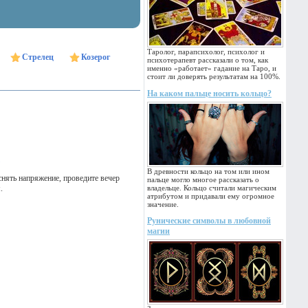
Таролог, парапсихолог, психолог и
Стрелец
Козерог
психотерапевт рассказали о том, как
именно «работает» гадание на Таро, и
стоит ли доверять результатам на 100%.
На каком пальце носить кольцо?
В древности кольцо на том или ином
снять напряжение, проведите вечер
пальце могло многое рассказать о
.
владельце. Кольцо считали магическим
атрибутом и придавали ему огромное
значение.
Рунические символы в любовной
магии