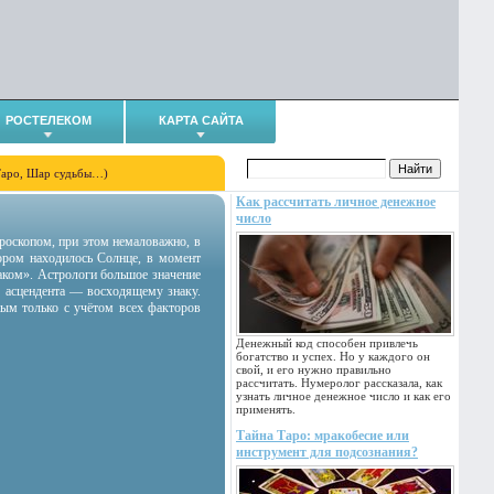
РОСТЕЛЕКОМ
КАРТА САЙТА
Таро, Шар судьбы…)
Как рассчитать личное денежное
число
гороскопом, при этом немаловажно, в
тором находилось Солнце, в момент
аком». Астрологи большое значение
 асцендента — восходящему знаку.
ным только с учётом всех факторов
Денежный код способен привлечь
богатство и успех. Но у каждого он
свой, и его нужно правильно
рассчитать. Нумеролог рассказала, как
узнать личное денежное число и как его
применять.
Тайна Таро: мракобесие или
инструмент для подсознания?