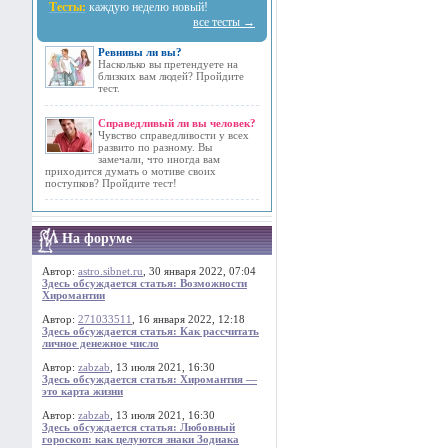
Тесты:
каждую неделю новый!
все тесты →
Ревнивы ли вы?
Насколько вы претендуете на
близких вам людей? Пройдите
тест.
Справедливый ли вы человек?
Чувство справедливости у всех
развито по разному. Вы
замечали, что иногда вам
приходится думать о мотиве своих
поступков? Пройдите тест!
На форуме
Автор:
astro.sibnet.ru
, 30 января 2022, 07:04
Здесь обсуждается статья: Возможности
Хиромантии
Автор:
271033511
, 16 января 2022, 12:18
Здесь обсуждается статья: Как рассчитать
личное денежное число
Автор:
zabzab
, 13 июля 2021, 16:30
Здесь обсуждается статья: Хиромантия —
это карта жизни
Автор:
zabzab
, 13 июля 2021, 16:30
Здесь обсуждается статья: Любовный
гороскоп: как целуются знаки Зодиака