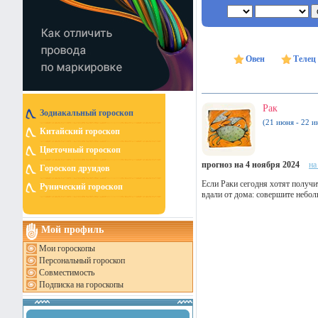
Овен
Телец
Рак
Зодиакальный гороскоп
(21 июня - 22 и
Китайский гороскоп
Цветочный гороскоп
прогноз на 4 ноября 2024
на
Гороскоп друидов
Если Раки сегодня хотят получи
Рунический гороскоп
вдали от дома: совершите небол
Мой профиль
Мои гороскопы
Персональный гороскоп
Совместимость
Подписка на гороскопы