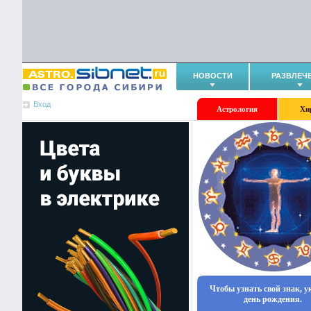
НОВОСТИ
РАЗВЛЕЧ
Вход
Астрология
Хи
Чтобы узнать свой знак, 
день рождения.