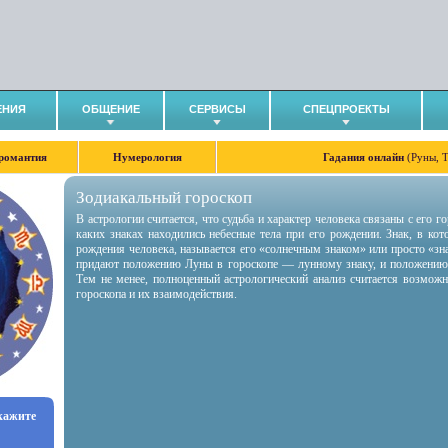
ЕНИЯ
ОБЩЕНИЕ
СЕРВИСЫ
СПЕЦПРОЕКТЫ
романтия
Нумерология
Гадания онлайн
(Руны, 
Зодиакальный гороскоп
В астрологии считается, что судьба и характер человека связаны с его 
каких знаках находились небесные тела при его рождении. Знак, в ко
рождения человека, называется его «солнечным знаком» или просто «зн
придают положению Луны в гороскопе — лунному знаку, и положению
Тем не менее, полноценный астрологический анализ считается возмож
гороскопа и их взаимодействия.
укажите