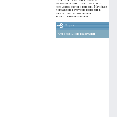
За рунами - всего лишь за тремя
десятками знаков - стоит целый мир -
мир мифов, магии и истории. Малейшее
погружение в этот мир приводит к
интересным наблюдениям и
удивительным открытиям.
Опрос
Опрос временно недоступен.