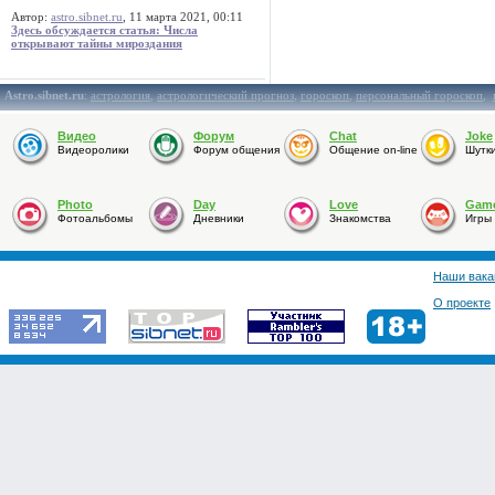
Автор:
astro.sibnet.ru
, 11 марта 2021, 00:11
Здесь обсуждается статья: Числа
открывают тайны мироздания
Astro.sibnet.ru
:
астрология
,
астрологический прогноз
,
гороскоп
,
персональный гороскоп
,
Видео
Форум
Chat
Joke
Видеоролики
Форум общения
Общение on-line
Шутк
Photo
Day
Love
Gam
Фотоальбомы
Дневники
Знакомства
Игры
Наши вака
О проекте