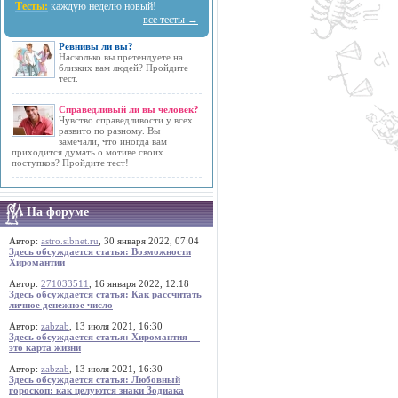
Тесты:
каждую неделю новый!
все тесты →
Ревнивы ли вы?
Насколько вы претендуете на
близких вам людей? Пройдите
тест.
Справедливый ли вы человек?
Чувство справедливости у всех
развито по разному. Вы
замечали, что иногда вам
приходится думать о мотиве своих
поступков? Пройдите тест!
На форуме
Автор:
astro.sibnet.ru
, 30 января 2022, 07:04
Здесь обсуждается статья: Возможности
Хиромантии
Автор:
271033511
, 16 января 2022, 12:18
Здесь обсуждается статья: Как рассчитать
личное денежное число
Автор:
zabzab
, 13 июля 2021, 16:30
Здесь обсуждается статья: Хиромантия —
это карта жизни
Автор:
zabzab
, 13 июля 2021, 16:30
Здесь обсуждается статья: Любовный
гороскоп: как целуются знаки Зодиака