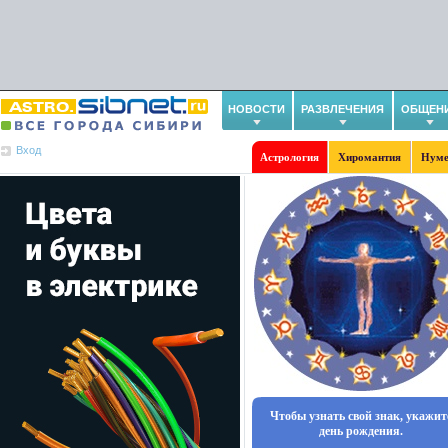
НОВОСТИ
РАЗВЛЕЧЕНИЯ
ОБЩЕН
Вход
Астрология
Хиромантия
Нуме
Чтобы узнать свой знак, укажит
день рождения.