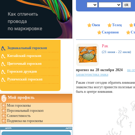
Овен
Телец
Скорпион
Ст
Рак
Зодиакальный гороскоп
(21 июня - 22 июля)
Китайский гороскоп
Цветочный гороскоп
прогноз на 28 октября 2024
на с
Гороскоп друидов
характеристика знака
Рунический гороскоп
Ракам стоит сегодня обратить внимани
знакомства могут принести полезные и
быть в центре внимания.
Мой профиль
Мои гороскопы
Персональный гороскоп
Совместимость
Подписка на гороскопы