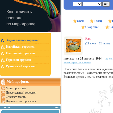
Овен
Телец
Скорпион
Ст
Рак
Зодиакальный гороскоп
(21 июня - 22 июля)
Китайский гороскоп
Цветочный гороскоп
прогноз на 24 августа 2024
на се
Гороскоп друидов
характеристика знака
Рунический гороскоп
Проведите больше времени в уединени
возможностями. Раки сегодня могут п
Если вам нужно с кем-то серьезно пого
Мой профиль
Мои гороскопы
Персональный гороскоп
Совместимость
Подписка на гороскопы