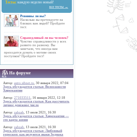
Тесты:
каждую неделю новый!
все тесты →
Ревнивы ли вы?
Насколько вы претендуете на
близких вам людей? Пройдите
тест.
Справедливый ли вы человек?
Чувство справедливости у всех
развито по разному. Вы
замечали, что иногда вам
приходится думать о мотиве своих
поступков? Пройдите тест!
На форуме
Автор:
astro.sibnet.ru
, 30 января 2022, 07:04
Здесь обсуждается статья: Возможности
Хиромантии
Автор:
271033511
, 16 января 2022, 12:18
Здесь обсуждается статья: Как рассчитать
личное денежное число
Автор:
zabzab
, 13 июля 2021, 16:30
Здесь обсуждается статья: Хиромантия —
это карта жизни
Автор:
zabzab
, 13 июля 2021, 16:30
Здесь обсуждается статья: Любовный
гороскоп: как целуются знаки Зодиака