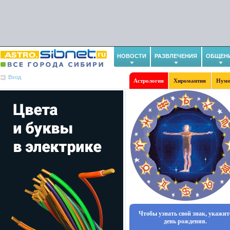
НОВОСТИ
РАЗВЛЕЧЕНИЯ
ОБЩЕН
Вход
Астрология
Хиромантия
Нуме
Чтобы узнать свой знак, укажит
день рождения.