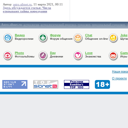
Автор:
astro.sibnet.ru
, 11 марта 2021, 00:11
Здесь обсуждается статья: Числа
открывают тайны мироздания
Astro.sibnet.ru
:
астрология
,
астрологический прогноз
,
гороскоп
,
персональный гороскоп
,
Видео
Форум
Chat
Joke
Видеоролики
Форум общения
Общение on-line
Шутк
Photo
Day
Love
Gam
Фотоальбомы
Дневники
Знакомства
Игры
Наши вака
О проекте