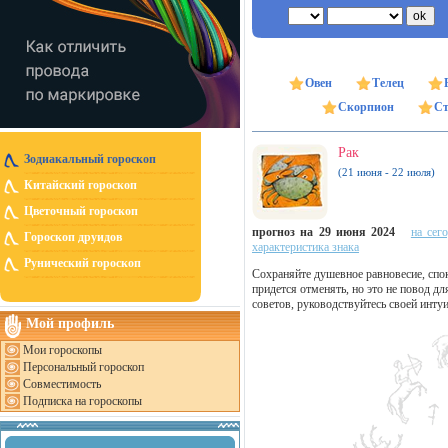
Овен
Телец
Скорпион
Ст
Рак
Зодиакальный гороскоп
(21 июня - 22 июля)
Китайский гороскоп
Цветочный гороскоп
прогноз на 29 июня 2024
на сег
Гороскоп друидов
характеристика знака
Рунический гороскоп
Сохраняйте душевное равновесие, спок
придется отменять, но это не повод дл
советов, руководствуйтесь своей интуи
Мой профиль
Мои гороскопы
Персональный гороскоп
Совместимость
Подписка на гороскопы