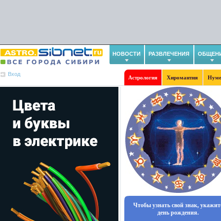
НОВОСТИ
РАЗВЛЕЧЕНИЯ
ОБЩЕН
Вход
Астрология
Хиромантия
Нуме
Чтобы узнать свой знак, укажит
день рождения.