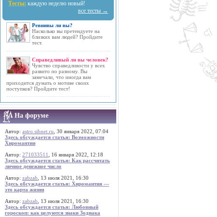
Тесты:
каждую неделю новый!
все тесты →
Ревнивы ли вы?
Насколько вы претендуете на
близких вам людей? Пройдите
тест.
Справедливый ли вы человек?
Чувство справедливости у всех
развито по разному. Вы
замечали, что иногда вам
приходится думать о мотиве своих
поступков? Пройдите тест!
На форуме
Автор:
astro.sibnet.ru
, 30 января 2022, 07:04
Здесь обсуждается статья: Возможности
Хиромантии
Автор:
271033511
, 16 января 2022, 12:18
Здесь обсуждается статья: Как рассчитать
личное денежное число
Автор:
zabzab
, 13 июля 2021, 16:30
Здесь обсуждается статья: Хиромантия —
это карта жизни
Автор:
zabzab
, 13 июля 2021, 16:30
Здесь обсуждается статья: Любовный
гороскоп: как целуются знаки Зодиака