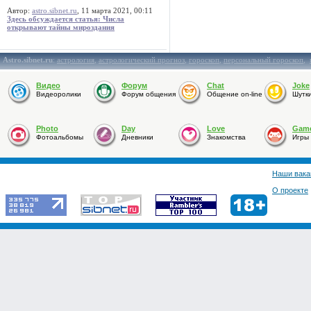
Автор:
astro.sibnet.ru
, 11 марта 2021, 00:11
Здесь обсуждается статья: Числа
открывают тайны мироздания
Astro.sibnet.ru
:
астрология
,
астрологический прогноз
,
гороскоп
,
персональный гороскоп
,
Видео
Форум
Chat
Joke
Видеоролики
Форум общения
Общение on-line
Шутк
Photo
Day
Love
Gam
Фотоальбомы
Дневники
Знакомства
Игры
Наши вака
О проекте