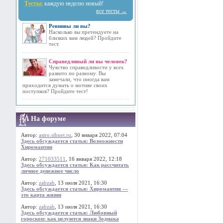
Тесты:
каждую неделю новый!
все тесты →
Ревнивы ли вы?
Насколько вы претендуете на
близких вам людей? Пройдите
тест.
Справедливый ли вы человек?
Чувство справедливости у всех
развито по разному. Вы
замечали, что иногда вам
приходится думать о мотиве своих
поступков? Пройдите тест!
На форуме
Автор:
astro.sibnet.ru
, 30 января 2022, 07:04
Здесь обсуждается статья: Возможности
Хиромантии
Автор:
271033511
, 16 января 2022, 12:18
Здесь обсуждается статья: Как рассчитать
личное денежное число
Автор:
zabzab
, 13 июля 2021, 16:30
Здесь обсуждается статья: Хиромантия —
это карта жизни
Автор:
zabzab
, 13 июля 2021, 16:30
Здесь обсуждается статья: Любовный
гороскоп: как целуются знаки Зодиака