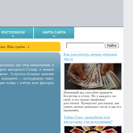
РОСТЕЛЕКОМ
КАРТА САЙТА
Таро, Шар судьбы…)
Как рассчитать личное денежное
число
гороскопом, при этом немаловажно, в
тором находилось Солнце, в момент
аком». Астрологи большое значение
 асцендента — восходящему знаку.
ным только с учётом всех факторов
Денежный код способен привлечь
богатство и успех. Но у каждого он
свой, и его нужно правильно
рассчитать. Нумеролог рассказала, как
узнать личное денежное число и как его
применять.
Тайна Таро: мракобесие или
инструмент для подсознания?