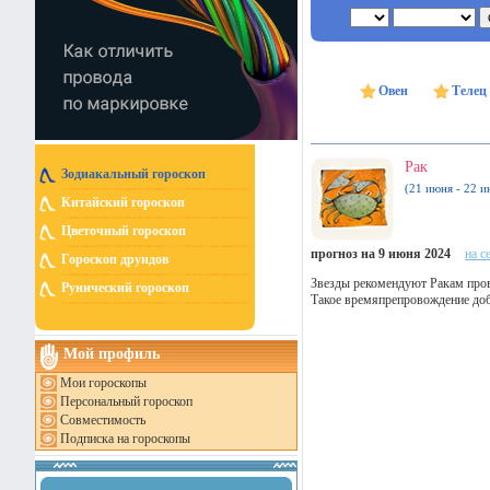
Овен
Телец
Рак
Зодиакальный гороскоп
(21 июня - 22 и
Китайский гороскоп
Цветочный гороскоп
прогноз на 9 июня 2024
на с
Гороскоп друидов
Звезды рекомендуют Ракам прове
Рунический гороскоп
Такое времяпрепровождение доб
Мой профиль
Мои гороскопы
Персональный гороскоп
Совместимость
Подписка на гороскопы