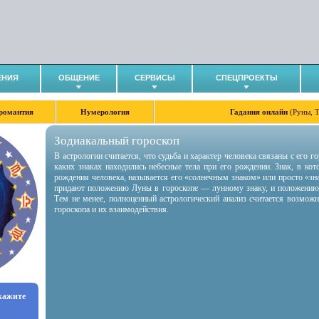
ЕНИЯ
ОБЩЕНИЕ
СЕРВИСЫ
СПЕЦПРОЕКТЫ
романтия
Нумерология
Гадания онлайн
(Руны, 
Зодиакальный гороскоп
В астрологии считается, что судьба и характер человека связаны с его 
каких знаках находились небесные тела при его рождении. Знак, в ко
рождения человека, называется его «солнечным знаком» или просто «зн
придают положению Луны в гороскопе — лунному знаку, и положению
Тем не менее, полноценный астрологический анализ считается возмож
гороскопа и их взаимодействия.
укажите