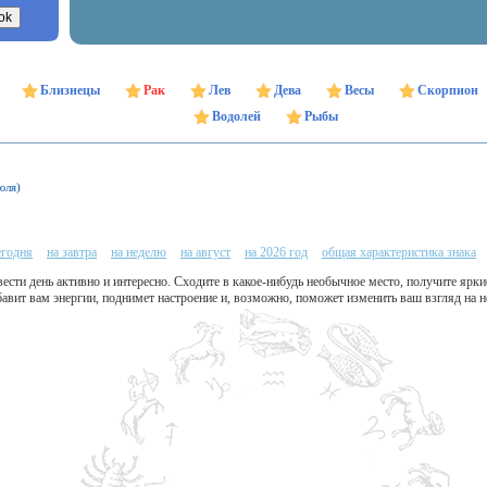
Близнецы
Рак
Лев
Дева
Весы
Скорпион
Водолей
Рыбы
юля)
егодня
на завтра
на неделю
на август
на 2026 год
общая характеристика знака
сти день активно и интересно. Сходите в какое-нибудь необычное место, получите яркие
авит вам энергии, поднимет настроение и, возможно, поможет изменить ваш взгляд на 