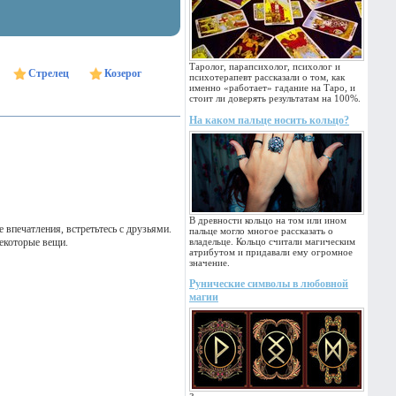
Таролог, парапсихолог, психолог и
Стрелец
Козерог
психотерапевт рассказали о том, как
именно «работает» гадание на Таро, и
стоит ли доверять результатам на 100%.
На каком пальце носить кольцо?
В древности кольцо на том или ином
 впечатления, встретьтесь с друзьями.
пальце могло многое рассказать о
некоторые вещи.
владельце. Кольцо считали магическим
атрибутом и придавали ему огромное
значение.
Рунические символы в любовной
магии