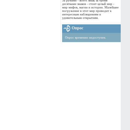
За рунами - всего лишь за тремя
десятками знаков - стоит целый мир -
мир мифов, магии и истории. Малейшее
погружение в этот мир приводит к
интересным наблюдениям и
удивительным открытиям.
Опрос
Опрос временно недоступен.