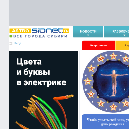
НОВОСТИ
РАЗВЛЕЧ
Вход
Астрология
Хи
Чтобы узнать свой знак, 
день рождения.