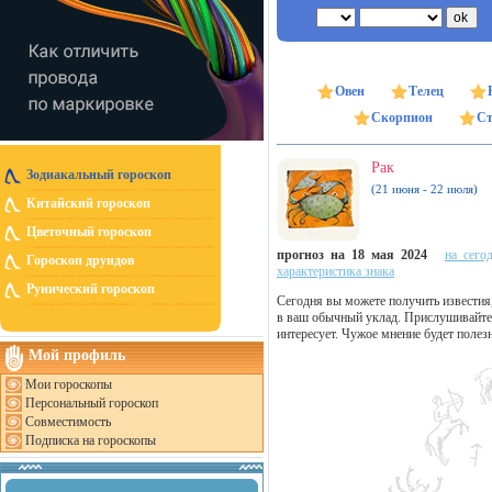
Овен
Телец
Скорпион
Ст
Рак
Зодиакальный гороскоп
(21 июня - 22 июля)
Китайский гороскоп
Цветочный гороскоп
прогноз на 18 мая 2024
на сего
Гороскоп друидов
характеристика знака
Рунический гороскоп
Сегодня вы можете получить известия
в ваш обычный уклад. Прислушивайтесь
интересует. Чужое мнение будет поле
Мой профиль
Мои гороскопы
Персональный гороскоп
Совместимость
Подписка на гороскопы