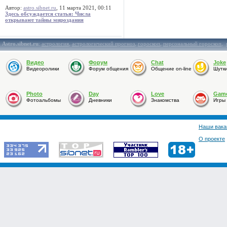
Автор:
astro.sibnet.ru
, 11 марта 2021, 00:11
Здесь обсуждается статья: Числа
открывают тайны мироздания
Astro.sibnet.ru
:
астрология
,
астрологический прогноз
,
гороскоп
,
персональный гороскоп
,
Видео
Форум
Chat
Joke
Видеоролики
Форум общения
Общение on-line
Шутк
Photo
Day
Love
Gam
Фотоальбомы
Дневники
Знакомства
Игры
Наши вака
О проекте