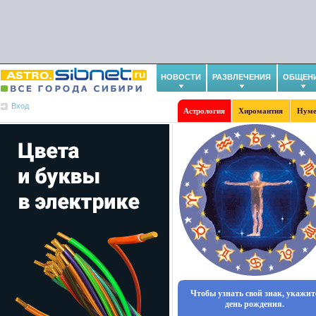
НОВОСТИ
РАЗВЛЕЧЕНИЯ
ОБЩЕН
Вход
Астрология
Хиромантия
Нуме
Чтобы узнать свой знак, укажит
день рождения.