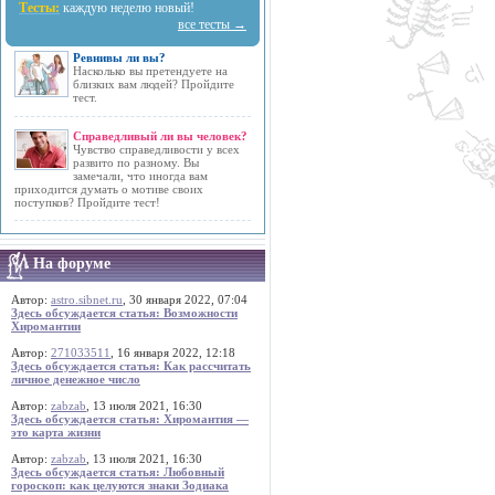
Тесты:
каждую неделю новый!
все тесты →
Ревнивы ли вы?
Насколько вы претендуете на
близких вам людей? Пройдите
тест.
Справедливый ли вы человек?
Чувство справедливости у всех
развито по разному. Вы
замечали, что иногда вам
приходится думать о мотиве своих
поступков? Пройдите тест!
На форуме
Автор:
astro.sibnet.ru
, 30 января 2022, 07:04
Здесь обсуждается статья: Возможности
Хиромантии
Автор:
271033511
, 16 января 2022, 12:18
Здесь обсуждается статья: Как рассчитать
личное денежное число
Автор:
zabzab
, 13 июля 2021, 16:30
Здесь обсуждается статья: Хиромантия —
это карта жизни
Автор:
zabzab
, 13 июля 2021, 16:30
Здесь обсуждается статья: Любовный
гороскоп: как целуются знаки Зодиака