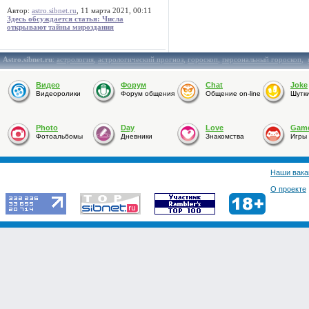
Автор:
astro.sibnet.ru
, 11 марта 2021, 00:11
Здесь обсуждается статья: Числа
открывают тайны мироздания
Astro.sibnet.ru
:
астрология
,
астрологический прогноз
,
гороскоп
,
персональный гороскоп
,
Видео
Форум
Chat
Joke
Видеоролики
Форум общения
Общение on-line
Шутк
Photo
Day
Love
Gam
Фотоальбомы
Дневники
Знакомства
Игры
Наши вака
О проекте