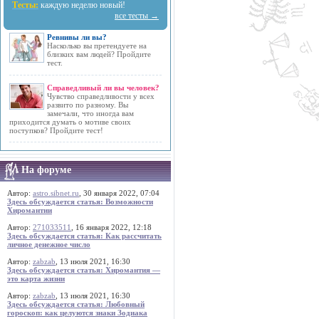
Тесты:
каждую неделю новый!
все тесты →
Ревнивы ли вы?
Насколько вы претендуете на
близких вам людей? Пройдите
тест.
Справедливый ли вы человек?
Чувство справедливости у всех
развито по разному. Вы
замечали, что иногда вам
приходится думать о мотиве своих
поступков? Пройдите тест!
На форуме
Автор:
astro.sibnet.ru
, 30 января 2022, 07:04
Здесь обсуждается статья: Возможности
Хиромантии
Автор:
271033511
, 16 января 2022, 12:18
Здесь обсуждается статья: Как рассчитать
личное денежное число
Автор:
zabzab
, 13 июля 2021, 16:30
Здесь обсуждается статья: Хиромантия —
это карта жизни
Автор:
zabzab
, 13 июля 2021, 16:30
Здесь обсуждается статья: Любовный
гороскоп: как целуются знаки Зодиака