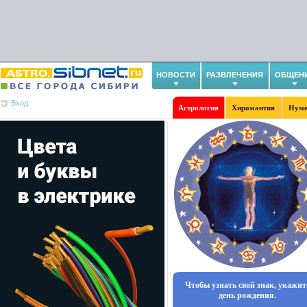
НОВОСТИ
РАЗВЛЕЧЕНИЯ
ОБЩЕН
Вход
Астрология
Хиромантия
Нуме
Чтобы узнать свой знак, укажит
день рождения.