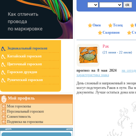
Овен
Телец
Скорпион
Ст
Рак
Зодиакальный гороскоп
(21 июня - 22 июля)
Китайский гороскоп
Цветочный гороскоп
прогноз на 8 мая 2024
на сегод
Гороскоп друидов
характеристика знака
Рунический гороскоп
День сложный и напряженный в эмоцио
могут подстерегать Раков в пути. Вы 
документы. Лучше остаться дома или 
Мой профиль
Мои гороскопы
Персональный гороскоп
Совместимость
Подписка на гороскопы