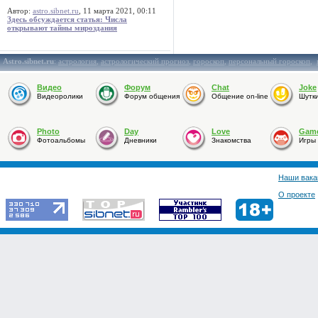
Автор:
astro.sibnet.ru
, 11 марта 2021, 00:11
Здесь обсуждается статья: Числа
открывают тайны мироздания
Astro.sibnet.ru
:
астрология
,
астрологический прогноз
,
гороскоп
,
персональный гороскоп
,
Видео
Форум
Chat
Joke
Видеоролики
Форум общения
Общение on-line
Шутк
Photo
Day
Love
Gam
Фотоальбомы
Дневники
Знакомства
Игры
Наши вака
О проекте