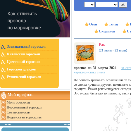
Овен
Телец
Скорпион
Ст
Рак
Зодиакальный гороскоп
(21 июня - 22 июля)
Китайский гороскоп
Цветочный гороскоп
прогноз на 31 марта 2024
на сег
Гороскоп друидов
характеристика знака
Рунический гороскоп
Не бойтесь требовать объяснений от 
со своим лучшим другом, помните о 
смущать. Ракам рекомендуется сегодня 
Это может быть как активность, так и 
Мой профиль
Мои гороскопы
Персональный гороскоп
Совместимость
Подписка на гороскопы