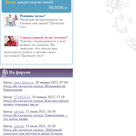
Тесты:
каждую неделю новый!
все тесты →
Ревнивы ли вы?
Насколько вы претендуете на
близких вам людей? Пройдите
тест.
Справедливый ли вы человек?
Чувство справедливости у всех
развито по разному. Вы
замечали, что иногда вам
приходится думать о мотиве своих
поступков? Пройдите тест!
На форуме
Автор:
astro.sibnet.ru
, 30 января 2022, 07:04
Здесь обсуждается статья: Возможности
Хиромантии
Автор:
271033511
, 16 января 2022, 12:18
Здесь обсуждается статья: Как рассчитать
личное денежное число
Автор:
zabzab
, 13 июля 2021, 16:30
Здесь обсуждается статья: Хиромантия —
это карта жизни
Автор:
zabzab
, 13 июля 2021, 16:30
Здесь обсуждается статья: Любовный
гороскоп: как целуются знаки Зодиака