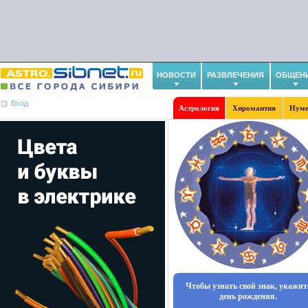
НОВОСТИ
РАЗВЛЕЧЕНИЯ
ОБЩЕН
Вход
Астрология
Хиромантия
Нуме
Чтобы узнать свой знак, укажит
день рождения.