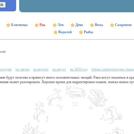
Близнецы
Рак
Лев
Дева
Весы
Скорпион
Водолей
Рыбы
юля)
 сегодня
на завтра
на неделю
на август
на 2026 год
общая характеристика знака
ия будут полезны и принесут много положительных эмоций. Раки могут оказаться в кра
жения может разочаровать. Хорошее время для корректировки планов, поиска новых пут