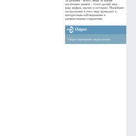
За рунами - всего лишь за тремя
десятками знаков - стоит целый мир -
мир мифов, магии и истории. Малейшее
погружение в этот мир приводит к
интересным наблюдениям и
удивительным открытиям.
Опрос
Опрос временно недоступен.