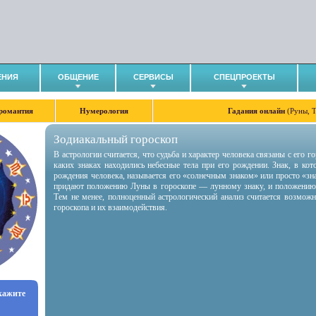
ЕНИЯ
ОБЩЕНИЕ
СЕРВИСЫ
СПЕЦПРОЕКТЫ
романтия
Нумерология
Гадания онлайн
(Руны, 
Зодиакальный гороскоп
В астрологии считается, что судьба и характер человека связаны с его 
каких знаках находились небесные тела при его рождении. Знак, в ко
рождения человека, называется его «солнечным знаком» или просто «зн
придают положению Луны в гороскопе — лунному знаку, и положению
Тем не менее, полноценный астрологический анализ считается возмож
гороскопа и их взаимодействия.
укажите