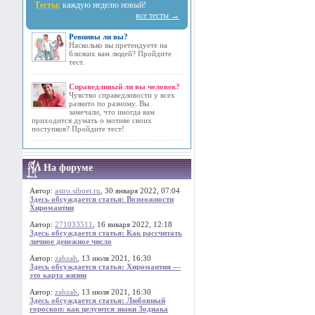
Тесты:
каждую неделю новый!
все тесты →
Ревнивы ли вы?
Насколько вы претендуете на
близких вам людей? Пройдите
тест.
Справедливый ли вы человек?
Чувство справедливости у всех
развито по разному. Вы
замечали, что иногда вам
приходится думать о мотиве своих
поступков? Пройдите тест!
На форуме
Автор:
astro.sibnet.ru
, 30 января 2022, 07:04
Здесь обсуждается статья: Возможности
Хиромантии
Автор:
271033511
, 16 января 2022, 12:18
Здесь обсуждается статья: Как рассчитать
личное денежное число
Автор:
zabzab
, 13 июля 2021, 16:30
Здесь обсуждается статья: Хиромантия —
это карта жизни
Автор:
zabzab
, 13 июля 2021, 16:30
Здесь обсуждается статья: Любовный
гороскоп: как целуются знаки Зодиака