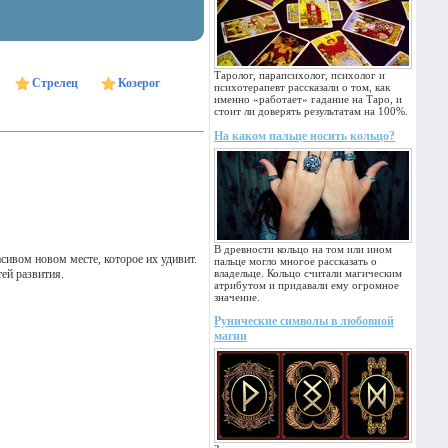
Таролог, парапсихолог, психолог и
Стрелец
Козерог
психотерапевт рассказали о том, как
именно «работает» гадание на Таро, и
стоит ли доверять результатам на 100%.
На каком пальце носить кольцо?
В древности кольцо на том или ином
сивом новом месте, которое их удивит.
пальце могло многое рассказать о
ей развития.
владельце. Кольцо считали магическим
атрибутом и придавали ему огромное
значение.
Рунические символы в любовной
магии