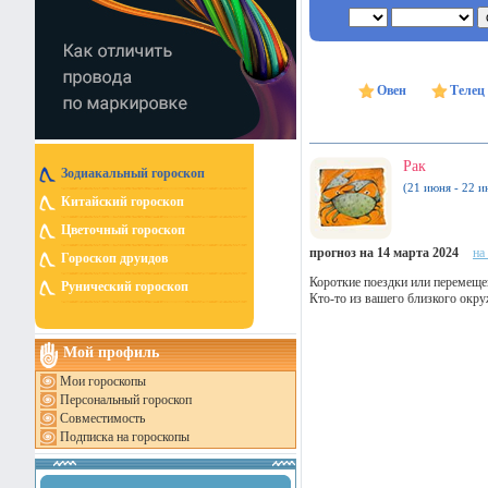
Овен
Телец
Рак
Зодиакальный гороскоп
(21 июня - 22 и
Китайский гороскоп
Цветочный гороскоп
прогноз на 14 марта 2024
на
Гороскоп друидов
Короткие поездки или перемещен
Рунический гороскоп
Кто-то из вашего близкого окру
Мой профиль
Мои гороскопы
Персональный гороскоп
Совместимость
Подписка на гороскопы