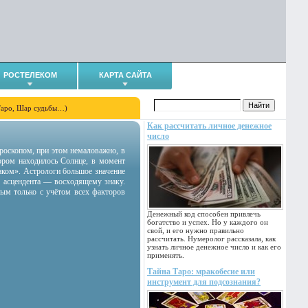
РОСТЕЛЕКОМ
КАРТА САЙТА
Таро, Шар судьбы…)
Как рассчитать личное денежное
число
гороскопом, при этом немаловажно, в
тором находилось Солнце, в момент
аком». Астрологи большое значение
 асцендента — восходящему знаку.
ным только с учётом всех факторов
Денежный код способен привлечь
богатство и успех. Но у каждого он
свой, и его нужно правильно
рассчитать. Нумеролог рассказала, как
узнать личное денежное число и как его
применять.
Тайна Таро: мракобесие или
инструмент для подсознания?