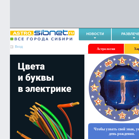
НОВОСТИ
РАЗВЛЕЧ
Вход
Астрология
Хи
Чтобы узнать свой знак, 
день рождения.