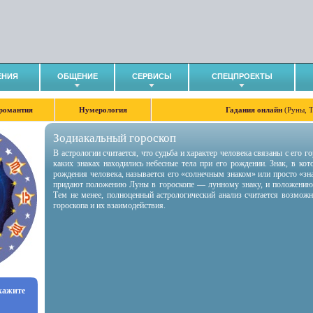
ЕНИЯ
ОБЩЕНИЕ
СЕРВИСЫ
СПЕЦПРОЕКТЫ
романтия
Нумерология
Гадания онлайн
(Руны, 
Зодиакальный гороскоп
В астрологии считается, что судьба и характер человека связаны с его 
каких знаках находились небесные тела при его рождении. Знак, в ко
рождения человека, называется его «солнечным знаком» или просто «зн
придают положению Луны в гороскопе — лунному знаку, и положению
Тем не менее, полноценный астрологический анализ считается возмож
гороскопа и их взаимодействия.
укажите