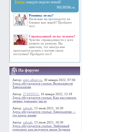
Тесты:
каждую неделю новый!
все тесты →
Ревнивы ли вы?
Насколько вы претендуете на
близких вам людей? Пройдите
тест.
Справедливый ли вы человек?
Чувство справедливости у всех
развито по разному. Вы
замечали, что иногда вам
приходится думать о мотиве своих
поступков? Пройдите тест!
На форуме
Автор:
astro.sibnet.ru
, 30 января 2022, 07:04
Здесь обсуждается статья: Возможности
Хиромантии
Автор:
271033511
, 16 января 2022, 12:18
Здесь обсуждается статья: Как рассчитать
личное денежное число
Автор:
zabzab
, 13 июля 2021, 16:30
Здесь обсуждается статья: Хиромантия —
это карта жизни
Автор:
zabzab
, 13 июля 2021, 16:30
Здесь обсуждается статья: Любовный
гороскоп: как целуются знаки Зодиака