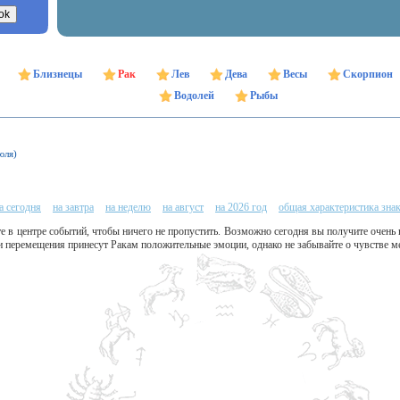
Близнецы
Рак
Лев
Дева
Весы
Скорпион
Водолей
Рыбы
юля)
а сегодня
на завтра
на неделю
на август
на 2026 год
общая характеристика зна
е в центре событий, чтобы ничего не пропустить. Возможно сегодня вы получите очень
и перемещения принесут Ракам положительные эмоции, однако не забывайте о чувстве м