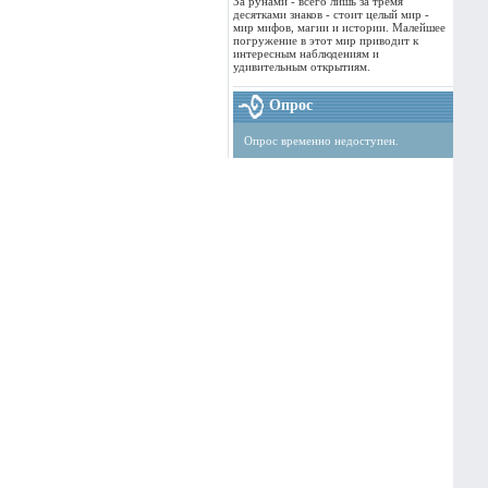
За рунами - всего лишь за тремя
десятками знаков - стоит целый мир -
мир мифов, магии и истории. Малейшее
погружение в этот мир приводит к
интересным наблюдениям и
удивительным открытиям.
Опрос
Опрос временно недоступен.