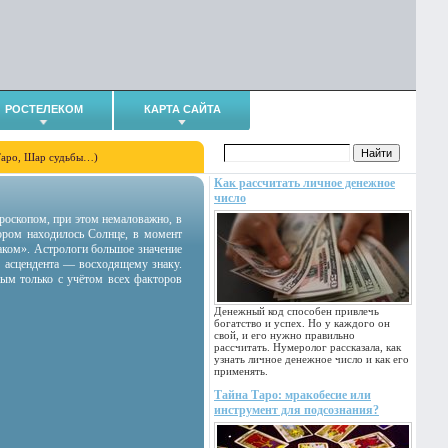
РОСТЕЛЕКОМ
КАРТА САЙТА
Таро, Шар судьбы…)
Как рассчитать личное денежное
число
гороскопом, при этом немаловажно, в
тором находилось Солнце, в момент
аком». Астрологи большое значение
 асцендента — восходящему знаку.
ным только с учётом всех факторов
Денежный код способен привлечь
богатство и успех. Но у каждого он
свой, и его нужно правильно
рассчитать. Нумеролог рассказала, как
узнать личное денежное число и как его
применять.
Тайна Таро: мракобесие или
инструмент для подсознания?