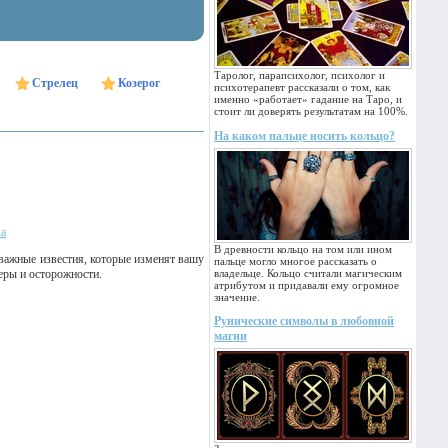
Таролог, парапсихолог, психолог и
Стрелец
Козерог
психотерапевт рассказали о том, как
именно «работает» гадание на Таро, и
стоит ли доверять результатам на 100%.
На каком пальце носить кольцо?
ка
В древности кольцо на том или ином
 важные известия, которые изменят вашу
пальце могло многое рассказать о
еры и осторожности.
владельце. Кольцо считали магическим
атрибутом и придавали ему огромное
значение.
Рунические символы в любовной
магии