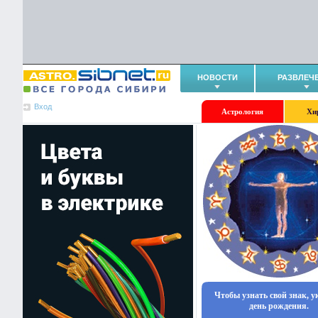
НОВОСТИ
РАЗВЛЕЧ
Вход
Астрология
Хи
Чтобы узнать свой знак, 
день рождения.