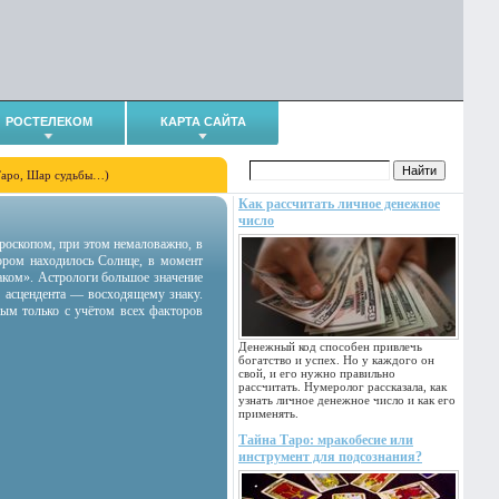
РОСТЕЛЕКОМ
КАРТА САЙТА
Таро, Шар судьбы…)
Как рассчитать личное денежное
число
гороскопом, при этом немаловажно, в
тором находилось Солнце, в момент
аком». Астрологи большое значение
 асцендента — восходящему знаку.
ным только с учётом всех факторов
Денежный код способен привлечь
богатство и успех. Но у каждого он
свой, и его нужно правильно
рассчитать. Нумеролог рассказала, как
узнать личное денежное число и как его
применять.
Тайна Таро: мракобесие или
инструмент для подсознания?