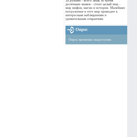
За рунами - всего лишь за тремя
десятками знаков - стоит целый мир -
мир мифов, магии и истории. Малейшее
погружение в этот мир приводит к
интересным наблюдениям и
удивительным открытиям.
Опрос
Опрос временно недоступен.