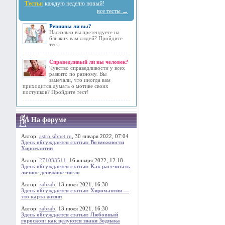
Тесты:
каждую неделю новый!
все тесты →
Ревнивы ли вы?
Насколько вы претендуете на
близких вам людей? Пройдите
тест.
Справедливый ли вы человек?
Чувство справедливости у всех
развито по разному. Вы
замечали, что иногда вам
приходится думать о мотиве своих
поступков? Пройдите тест!
На форуме
Автор:
astro.sibnet.ru
, 30 января 2022, 07:04
Здесь обсуждается статья: Возможности
Хиромантии
Автор:
271033511
, 16 января 2022, 12:18
Здесь обсуждается статья: Как рассчитать
личное денежное число
Автор:
zabzab
, 13 июля 2021, 16:30
Здесь обсуждается статья: Хиромантия —
это карта жизни
Автор:
zabzab
, 13 июля 2021, 16:30
Здесь обсуждается статья: Любовный
гороскоп: как целуются знаки Зодиака