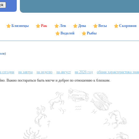
Близнецы
Рак
Лев
Дева
Весы
Скорпион
Водолей
Рыбы
юля)
а сегодня
на завтра
на неделю
на август
на 2026 год
общая характеристика зна
ойно. Важно постараться быть мягче и добрее по отношению к близким.