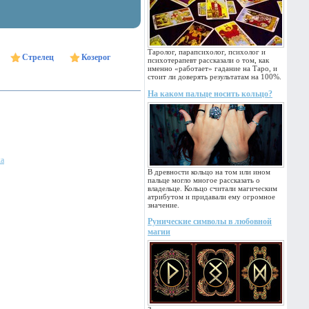
Таролог, парапсихолог, психолог и
Стрелец
Козерог
психотерапевт рассказали о том, как
именно «работает» гадание на Таро, и
стоит ли доверять результатам на 100%.
На каком пальце носить кольцо?
ка
В древности кольцо на том или ином
пальце могло многое рассказать о
владельце. Кольцо считали магическим
атрибутом и придавали ему огромное
значение.
Рунические символы в любовной
магии