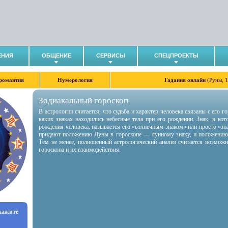
ЕНИЯ
ОБЩЕНИЕ
СЕРВИСЫ
СПЕЦПРОЕКТЫ
романтия
Нумерология
Гадания онлайн
(Руны, 
Зодиакальный гороскоп
В астрологии считается, что судьба и характер человека связаны с его 
каких знаках находились небесные тела при его рождении. Знак, в ко
рождения человека, называется его «солнечным знаком» или просто «зн
придают положению Луны в гороскопе — лунному знаку, и положению
Тем не менее, полноценный астрологический анализ считается возмож
гороскопа и их взаимодействия.
укажите