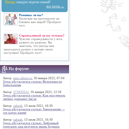
Тесты:
каждую неделю новый!
все тесты →
Ревнивы ли вы?
Насколько вы претендуете на
близких вам людей? Пройдите
тест.
Справедливый ли вы человек?
Чувство справедливости у всех
развито по разному. Вы
замечали, что иногда вам
приходится думать о мотиве своих
поступков? Пройдите тест!
На форуме
Автор:
astro.sibnet.ru
, 30 января 2022, 07:04
Здесь обсуждается статья: Возможности
Хиромантии
Автор:
271033511
, 16 января 2022, 12:18
Здесь обсуждается статья: Как рассчитать
личное денежное число
Автор:
zabzab
, 13 июля 2021, 16:30
Здесь обсуждается статья: Хиромантия —
это карта жизни
Автор:
zabzab
, 13 июля 2021, 16:30
Здесь обсуждается статья: Любовный
гороскоп: как целуются знаки Зодиака