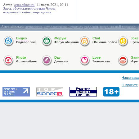
Автор:
astro.sibnet.ru
, 11 марта 2021, 00:11
Здесь обсуждается статья: Числа
открывают тайны мироздания
Astro.sibnet.ru
:
астрология
,
астрологический прогноз
,
гороскоп
,
персональный гороскоп
,
Видео
Форум
Chat
Joke
Видеоролики
Форум общения
Общение on-line
Шутк
Photo
Day
Love
Gam
Фотоальбомы
Дневники
Знакомства
Игры
Наши вака
О проекте