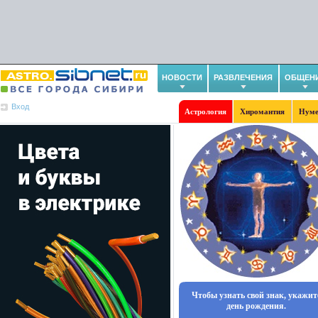
НОВОСТИ
РАЗВЛЕЧЕНИЯ
ОБЩЕН
Вход
Астрология
Хиромантия
Нуме
Чтобы узнать свой знак, укажит
день рождения.