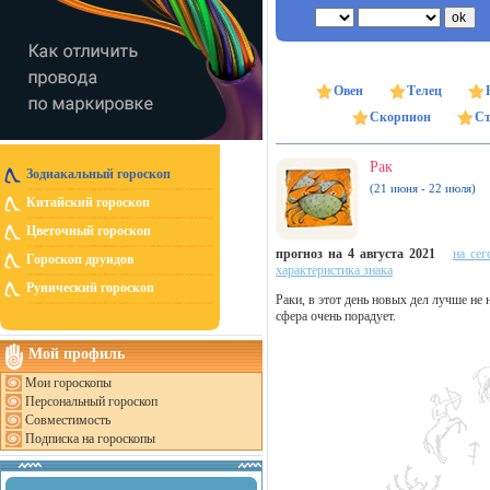
Овен
Телец
Скорпион
Ст
Рак
Зодиакальный гороскоп
(21 июня - 22 июля)
Китайский гороскоп
Цветочный гороскоп
прогноз на 4 августа 2021
на сег
Гороскоп друидов
характеристика знака
Рунический гороскоп
Раки, в этот день новых дел лучше не 
сфера очень порадует.
Мой профиль
Мои гороскопы
Персональный гороскоп
Совместимость
Подписка на гороскопы