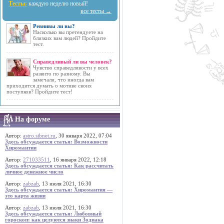
Тесты:
каждую неделю новый!
все тесты →
Ревнивы ли вы?
Насколько вы претендуете на
близких вам людей? Пройдите
тест.
Справедливый ли вы человек?
Чувство справедливости у всех
развито по разному. Вы
замечали, что иногда вам
приходится думать о мотиве своих
поступков? Пройдите тест!
На форуме
Автор:
astro.sibnet.ru
, 30 января 2022, 07:04
Здесь обсуждается статья: Возможности
Хиромантии
Автор:
271033511
, 16 января 2022, 12:18
Здесь обсуждается статья: Как рассчитать
личное денежное число
Автор:
zabzab
, 13 июля 2021, 16:30
Здесь обсуждается статья: Хиромантия —
это карта жизни
Автор:
zabzab
, 13 июля 2021, 16:30
Здесь обсуждается статья: Любовный
гороскоп: как целуются знаки Зодиака