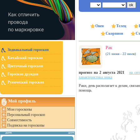
Овен
Телец
Скорпион
Ст
Рак
Зодиакальный гороскоп
(21 июня - 22 июля)
Китайский гороскоп
Цветочный гороскоп
прогноз на 2 августа 2021
на сег
Гороскоп друидов
характеристика знака
Рунический гороскоп
Раки, день располагает к делам, связ
помощь.
Мой профиль
Мои гороскопы
Персональный гороскоп
Совместимость
Подписка на гороскопы