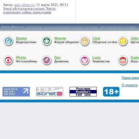
Автор:
astro.sibnet.ru
, 11 марта 2021, 00:11
Здесь обсуждается статья: Числа
открывают тайны мироздания
Astro.sibnet.ru
:
астрология
,
астрологический прогноз
,
гороскоп
,
персональный гороскоп
,
Видео
Форум
Chat
Joke
Видеоролики
Форум общения
Общение on-line
Шутк
Photo
Day
Love
Gam
Фотоальбомы
Дневники
Знакомства
Игры
Наши вака
О проекте