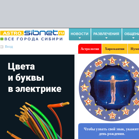
НОВОСТИ
РАЗВЛЕЧЕНИЯ
ОБЩЕН
Вход
Астрология
Хиромантия
Нуме
Чтобы узнать свой знак, укажит
день рождения.