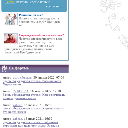
Тесты:
каждую неделю новый!
все тесты →
Ревнивы ли вы?
Насколько вы претендуете на
близких вам людей? Пройдите
тест.
Справедливый ли вы человек?
Чувство справедливости у всех
развито по разному. Вы
замечали, что иногда вам
приходится думать о мотиве своих
поступков? Пройдите тест!
На форуме
Автор:
astro.sibnet.ru
, 30 января 2022, 07:04
Здесь обсуждается статья: Возможности
Хиромантии
Автор:
271033511
, 16 января 2022, 12:18
Здесь обсуждается статья: Как рассчитать
личное денежное число
Автор:
zabzab
, 13 июля 2021, 16:30
Здесь обсуждается статья: Хиромантия —
это карта жизни
Автор:
zabzab
, 13 июля 2021, 16:30
Здесь обсуждается статья: Любовный
гороскоп: как целуются знаки Зодиака