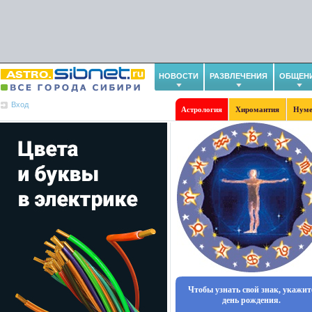
НОВОСТИ
РАЗВЛЕЧЕНИЯ
ОБЩЕН
Вход
Астрология
Хиромантия
Нуме
Чтобы узнать свой знак, укажит
день рождения.