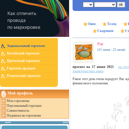
Овен
Телец
Скорпион
Ст
Рак
Зодиакальный гороскоп
(21 июня - 22 июля)
Китайский гороскоп
Цветочный гороскоп
прогноз на 17 июня 2021
на сег
Гороскоп друидов
характеристика знака
Рунический гороскоп
Раков этот день очень порадует. Вас 
финансового положения.
Мой профиль
Мои гороскопы
Персональный гороскоп
Совместимость
Подписка на гороскопы