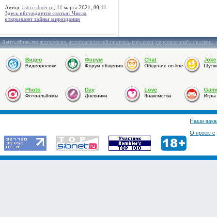
Автор:
astro.sibnet.ru
, 11 марта 2021, 00:11
Здесь обсуждается статья: Числа
открывают тайны мироздания
Astro.sibnet.ru
:
астрология
,
астрологический прогноз
,
гороскоп
,
персональный гороскоп
,
Видео
Форум
Chat
Joke
Видеоролики
Форум общения
Общение on-line
Шутк
Photo
Day
Love
Gam
Фотоальбомы
Дневники
Знакомства
Игры
Наши вака
О проекте