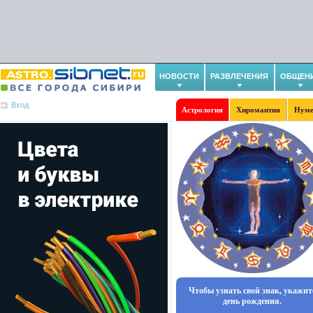
НОВОСТИ
РАЗВЛЕЧЕНИЯ
ОБЩЕН
Вход
Астрология
Хиромантия
Нуме
Чтобы узнать свой знак, укажит
день рождения.