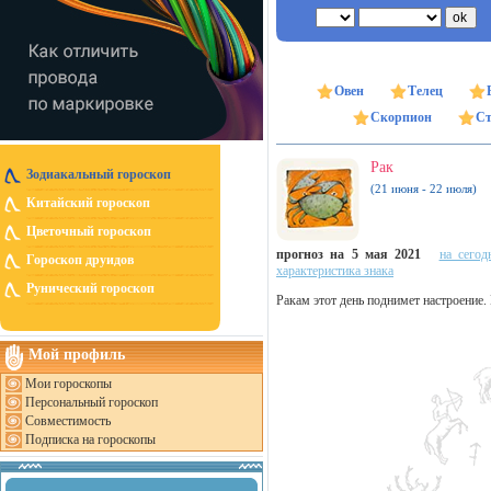
Овен
Телец
Скорпион
Ст
Рак
Зодиакальный гороскоп
(21 июня - 22 июля)
Китайский гороскоп
Цветочный гороскоп
прогноз на 5 мая 2021
на сегод
Гороскоп друидов
характеристика знака
Рунический гороскоп
Ракам этот день поднимет настроение
Мой профиль
Мои гороскопы
Персональный гороскоп
Совместимость
Подписка на гороскопы