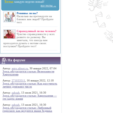
Тесты:
каждую неделю новый!
все тесты →
Ревнивы ли вы?
Насколько вы претендуете на
близких вам людей? Пройдите
тест.
Справедливый ли вы человек?
Чувство справедливости у всех
развито по разному. Вы
замечали, что иногда вам
приходится думать о мотиве своих
поступков? Пройдите тест!
На форуме
Автор:
astro.sibnet.ru
, 30 января 2022, 07:04
Здесь обсуждается статья: Возможности
Хиромантии
Автор:
271033511
, 16 января 2022, 12:18
Здесь обсуждается статья: Как рассчитать
личное денежное число
Автор:
zabzab
, 13 июля 2021, 16:30
Здесь обсуждается статья: Хиромантия —
это карта жизни
Автор:
zabzab
, 13 июля 2021, 16:30
Здесь обсуждается статья: Любовный
гороскоп: как целуются знаки Зодиака