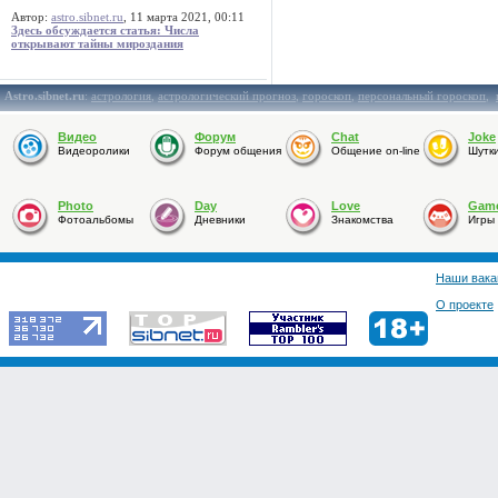
Автор:
astro.sibnet.ru
, 11 марта 2021, 00:11
Здесь обсуждается статья: Числа
открывают тайны мироздания
Astro.sibnet.ru
:
астрология
,
астрологический прогноз
,
гороскоп
,
персональный гороскоп
,
Видео
Форум
Chat
Joke
Видеоролики
Форум общения
Общение on-line
Шутк
Photo
Day
Love
Gam
Фотоальбомы
Дневники
Знакомства
Игры
Наши вака
О проекте