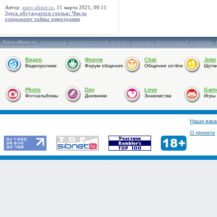
Автор:
astro.sibnet.ru
, 11 марта 2021, 00:11
Здесь обсуждается статья: Числа
открывают тайны мироздания
Astro.sibnet.ru
:
астрология
,
астрологический прогноз
,
гороскоп
,
персональный гороскоп
,
Видео
Форум
Chat
Joke
Видеоролики
Форум общения
Общение on-line
Шутк
Photo
Day
Love
Gam
Фотоальбомы
Дневники
Знакомства
Игры
Наши вака
О проекте