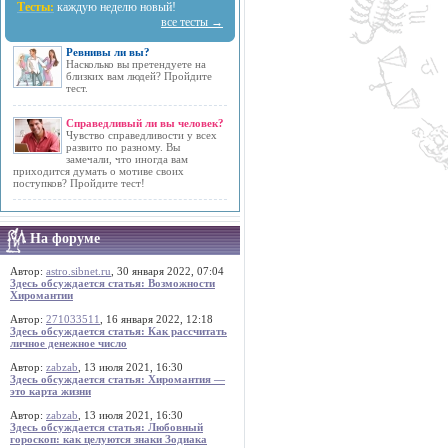
Тесты:
каждую неделю новый!
все тесты →
Ревнивы ли вы?
Насколько вы претендуете на
близких вам людей? Пройдите
тест.
Справедливый ли вы человек?
Чувство справедливости у всех
развито по разному. Вы
замечали, что иногда вам
приходится думать о мотиве своих
поступков? Пройдите тест!
На форуме
Автор:
astro.sibnet.ru
, 30 января 2022, 07:04
Здесь обсуждается статья: Возможности
Хиромантии
Автор:
271033511
, 16 января 2022, 12:18
Здесь обсуждается статья: Как рассчитать
личное денежное число
Автор:
zabzab
, 13 июля 2021, 16:30
Здесь обсуждается статья: Хиромантия —
это карта жизни
Автор:
zabzab
, 13 июля 2021, 16:30
Здесь обсуждается статья: Любовный
гороскоп: как целуются знаки Зодиака