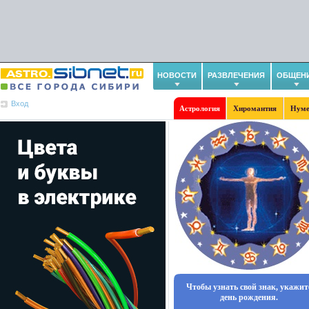
НОВОСТИ
РАЗВЛЕЧЕНИЯ
ОБЩЕН
Вход
Астрология
Хиромантия
Нуме
Чтобы узнать свой знак, укажит
день рождения.