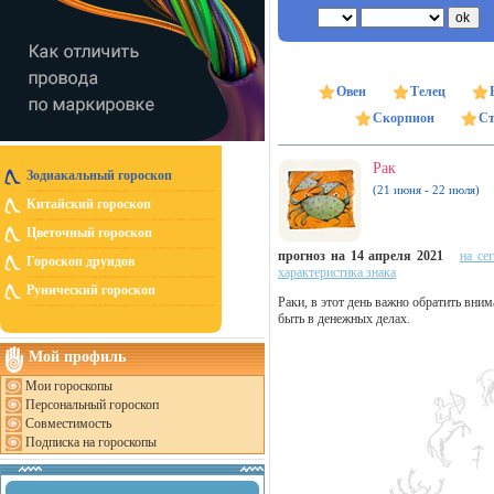
Овен
Телец
Скорпион
Ст
Рак
Зодиакальный гороскоп
(21 июня - 22 июля)
Китайский гороскоп
Цветочный гороскоп
прогноз на 14 апреля 2021
на се
Гороскоп друидов
характеристика знака
Рунический гороскоп
Раки, в этот день важно обратить вни
быть в денежных делах.
Мой профиль
Мои гороскопы
Персональный гороскоп
Совместимость
Подписка на гороскопы