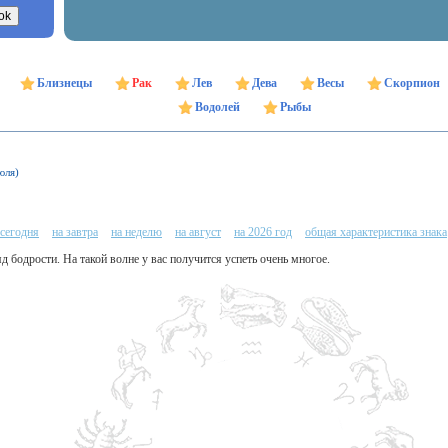
Близнецы
Рак
Лев
Дева
Весы
Скорпион
Водолей
Рыбы
юля)
 сегодня
на завтра
на неделю
на август
на 2026 год
общая характеристика знака
яд бодрости. На такой волне у вас получится успеть очень многое.