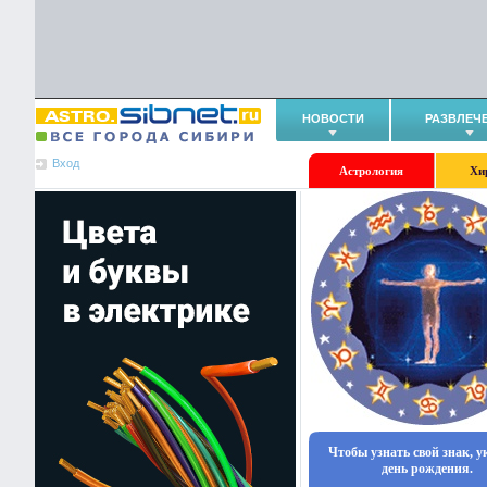
НОВОСТИ
РАЗВЛЕЧ
Вход
Астрология
Хи
Чтобы узнать свой знак, 
день рождения.