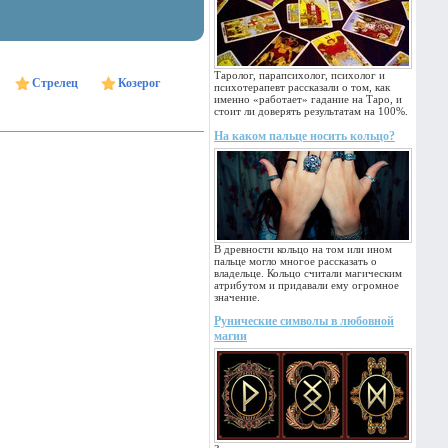
Таролог, парапсихолог, психолог и
Стрелец
Козерог
психотерапевт рассказали о том, как
именно «работает» гадание на Таро, и
стоит ли доверять результатам на 100%.
На каком пальце носить кольцо?
В древности кольцо на том или ином
пальце могло многое рассказать о
владельце. Кольцо считали магическим
атрибутом и придавали ему огромное
значение.
Рунические символы в любовной
магии