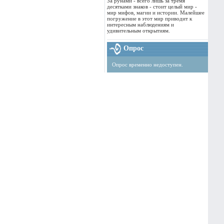
За рунами - всего лишь за тремя
десятками знаков - стоит целый мир -
мир мифов, магии и истории. Малейшее
погружение в этот мир приводит к
интересным наблюдениям и
удивительным открытиям.
Опрос
Опрос временно недоступен.