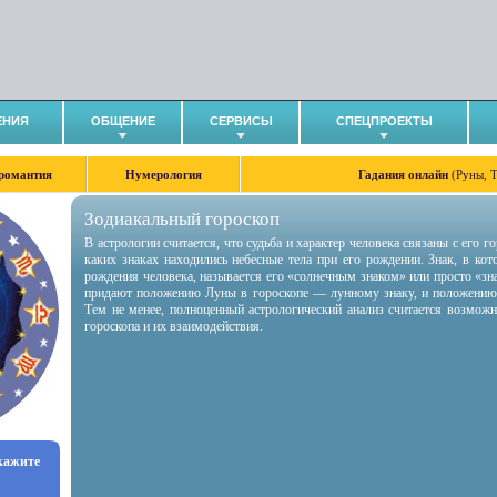
ЕНИЯ
ОБЩЕНИЕ
СЕРВИСЫ
СПЕЦПРОЕКТЫ
романтия
Нумерология
Гадания онлайн
(Руны, 
Зодиакальный гороскоп
В астрологии считается, что судьба и характер человека связаны с его 
каких знаках находились небесные тела при его рождении. Знак, в ко
рождения человека, называется его «солнечным знаком» или просто «зн
придают положению Луны в гороскопе — лунному знаку, и положению
Тем не менее, полноценный астрологический анализ считается возмож
гороскопа и их взаимодействия.
укажите