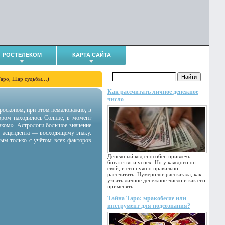
РОСТЕЛЕКОМ
КАРТА САЙТА
Таро, Шар судьбы…)
Как рассчитать личное денежное
число
гороскопом, при этом немаловажно, в
тором находилось Солнце, в момент
аком». Астрологи большое значение
 асцендента — восходящему знаку.
ным только с учётом всех факторов
Денежный код способен привлечь
богатство и успех. Но у каждого он
свой, и его нужно правильно
рассчитать. Нумеролог рассказала, как
узнать личное денежное число и как его
применять.
Тайна Таро: мракобесие или
инструмент для подсознания?