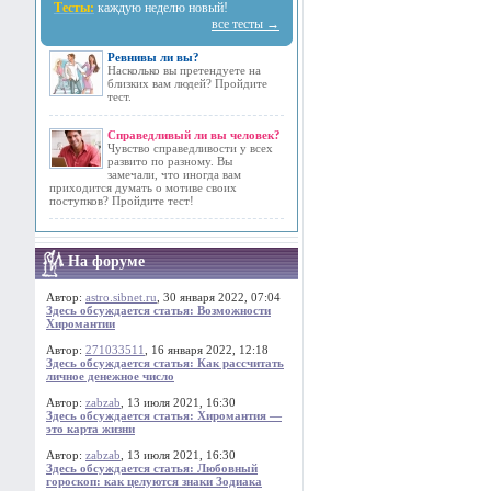
Тесты:
каждую неделю новый!
все тесты →
Ревнивы ли вы?
Насколько вы претендуете на
близких вам людей? Пройдите
тест.
Справедливый ли вы человек?
Чувство справедливости у всех
развито по разному. Вы
замечали, что иногда вам
приходится думать о мотиве своих
поступков? Пройдите тест!
На форуме
Автор:
astro.sibnet.ru
, 30 января 2022, 07:04
Здесь обсуждается статья: Возможности
Хиромантии
Автор:
271033511
, 16 января 2022, 12:18
Здесь обсуждается статья: Как рассчитать
личное денежное число
Автор:
zabzab
, 13 июля 2021, 16:30
Здесь обсуждается статья: Хиромантия —
это карта жизни
Автор:
zabzab
, 13 июля 2021, 16:30
Здесь обсуждается статья: Любовный
гороскоп: как целуются знаки Зодиака