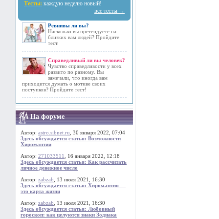
Тесты:
каждую неделю новый!
все тесты →
Ревнивы ли вы?
Насколько вы претендуете на
близких вам людей? Пройдите
тест.
Справедливый ли вы человек?
Чувство справедливости у всех
развито по разному. Вы
замечали, что иногда вам
приходится думать о мотиве своих
поступков? Пройдите тест!
На форуме
Автор:
astro.sibnet.ru
, 30 января 2022, 07:04
Здесь обсуждается статья: Возможности
Хиромантии
Автор:
271033511
, 16 января 2022, 12:18
Здесь обсуждается статья: Как рассчитать
личное денежное число
Автор:
zabzab
, 13 июля 2021, 16:30
Здесь обсуждается статья: Хиромантия —
это карта жизни
Автор:
zabzab
, 13 июля 2021, 16:30
Здесь обсуждается статья: Любовный
гороскоп: как целуются знаки Зодиака