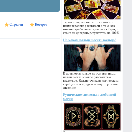
Таролог, парапсихолог, психолог и
Стрелец
Козерог
психотерапевт рассказали о том, как
именно «работает» гадание на Таро, и
стоит ли доверять результатам на 100%.
На каком пальце носить кольцо?
В древности кольцо на том или ином
пальце могло многое рассказать о
владельце. Кольцо считали магическим
атрибутом и придавали ему огромное
значение.
Рунические символы в любовной
магии