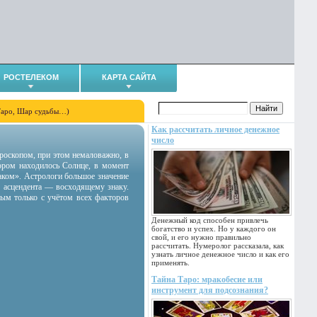
РОСТЕЛЕКОМ
КАРТА САЙТА
Таро, Шар судьбы…)
Как рассчитать личное денежное
число
гороскопом, при этом немаловажно, в
тором находилось Солнце, в момент
аком». Астрологи большое значение
 асцендента — восходящему знаку.
ным только с учётом всех факторов
Денежный код способен привлечь
богатство и успех. Но у каждого он
свой, и его нужно правильно
рассчитать. Нумеролог рассказала, как
узнать личное денежное число и как его
применять.
Тайна Таро: мракобесие или
инструмент для подсознания?