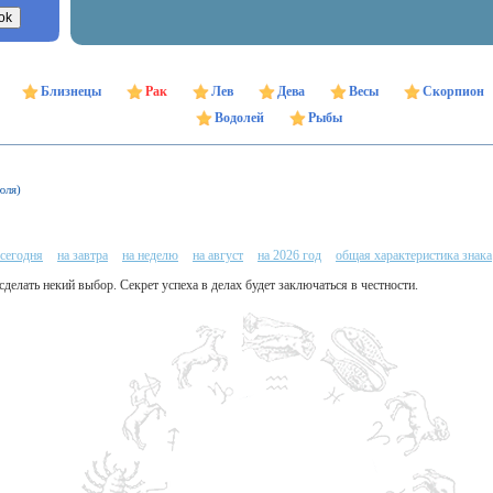
Близнецы
Рак
Лев
Дева
Весы
Скорпион
Водолей
Рыбы
юля)
 сегодня
на завтра
на неделю
на август
на 2026 год
общая характеристика знака
 сделать некий выбор. Секрет успеха в делах будет заключаться в честности.