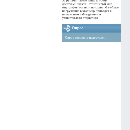
За рунами - всего лишь за тремя
десятками знаков - стоит целый мир -
мир мифов, магии и истории. Малейшее
погружение в этот мир приводит к
интересным наблюдениям и
удивительным открытиям.
Опрос
Опрос временно недоступен.