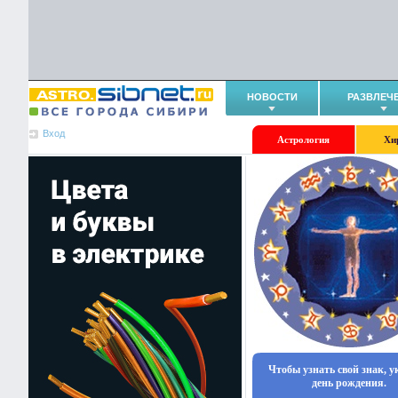
НОВОСТИ
РАЗВЛЕЧ
Вход
Астрология
Хи
Чтобы узнать свой знак, 
день рождения.