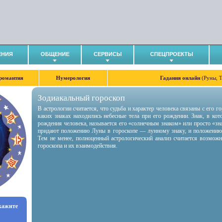
ЕНИЯ
ОБЩЕНИЕ
СЕРВИСЫ
СПЕЦПРОЕКТЫ
романтия
Нумерология
Гадания онлайн
(Руны, 
Зодиакальный гороскоп
В астрологии считается, что судьба и характер человека связаны с его 
каких знаках находились небесные тела при его рождении. Знак, в ко
рождения человека, называется его «солнечным знаком» или просто «зн
придают положению Луны в гороскопе — лунному знаку, и положению
Тем не менее, полноценный астрологический анализ считается возмож
гороскопа и их взаимодействия.
укажите