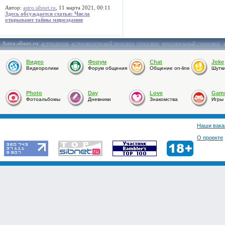
Автор:
astro.sibnet.ru
, 11 марта 2021, 00:11
Здесь обсуждается статья: Числа
открывают тайны мироздания
Astro.sibnet.ru
:
астрология
,
астрологический прогноз
,
гороскоп
,
персональный гороскоп
,
Видео
Форум
Chat
Joke
Видеоролики
Форум общения
Общение on-line
Шутк
Photo
Day
Love
Gam
Фотоальбомы
Дневники
Знакомства
Игры
Наши вака
О проекте