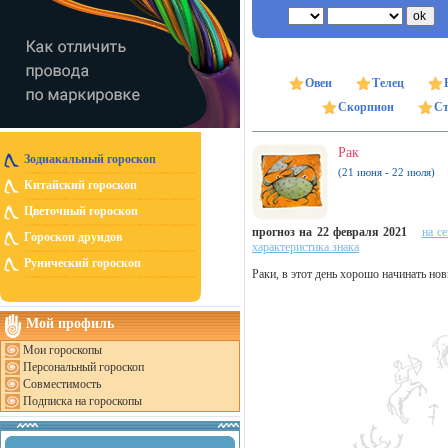
Овен
Телец
Скорпион
Ст
Рак
Зодиакальный гороскоп
(21 июня - 22 июля)
Китайский гороскоп
Цветочный гороскоп
прогноз на 22 февраля 2021
на с
Гороскоп друидов
характеристика знака
Рунический гороскоп
Раки, в этот день хорошо начинать нов
Мой профиль
Мои гороскопы
Персональный гороскоп
Совместимость
Подписка на гороскопы