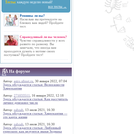
Тесты:
каждую неделю новый!
все тесты →
Ревнивы ли вы?
Насколько вы претендуете на
близких вам людей? Пройдите
тест.
Справедливый ли вы человек?
Чувство справедливости у всех
развито по разному. Вы
замечали, что иногда вам
приходится думать о мотиве своих
поступков? Пройдите тест!
На форуме
Автор:
astro.sibnet.ru
, 30 января 2022, 07:04
Здесь обсуждается статья: Возможности
Хиромантии
Автор:
271033511
, 16 января 2022, 12:18
Здесь обсуждается статья: Как рассчитать
личное денежное число
Автор:
zabzab
, 13 июля 2021, 16:30
Здесь обсуждается статья: Хиромантия —
это карта жизни
Автор:
zabzab
, 13 июля 2021, 16:30
Здесь обсуждается статья: Любовный
гороскоп: как целуются знаки Зодиака