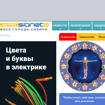
НОВОСТИ
РАЗВЛЕЧЕНИЯ
ОБЩЕН
Вход
Астрология
Хиромантия
Нуме
Чтобы узнать свой знак, укажит
день рождения.