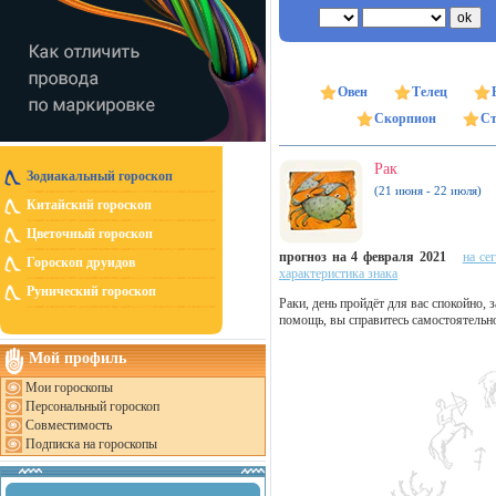
Овен
Телец
Скорпион
Ст
Рак
Зодиакальный гороскоп
(21 июня - 22 июля)
Китайский гороскоп
Цветочный гороскоп
прогноз на 4 февраля 2021
на се
Гороскоп друидов
характеристика знака
Рунический гороскоп
Раки, день пройдёт для вас спокойно,
помощь, вы справитесь самостоятельн
Мой профиль
Мои гороскопы
Персональный гороскоп
Совместимость
Подписка на гороскопы