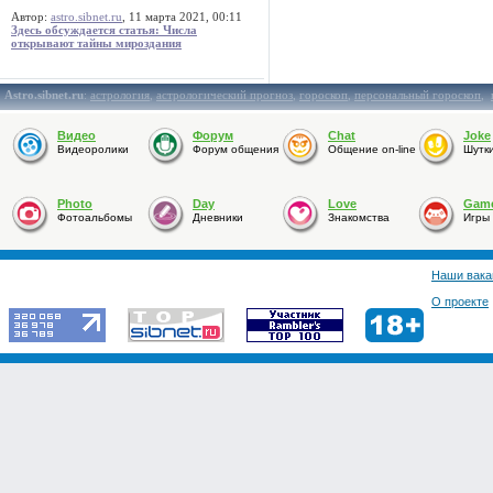
Автор:
astro.sibnet.ru
, 11 марта 2021, 00:11
Здесь обсуждается статья: Числа
открывают тайны мироздания
Astro.sibnet.ru
:
астрология
,
астрологический прогноз
,
гороскоп
,
персональный гороскоп
,
Видео
Форум
Chat
Joke
Видеоролики
Форум общения
Общение on-line
Шутк
Photo
Day
Love
Gam
Фотоальбомы
Дневники
Знакомства
Игры
Наши вака
О проекте