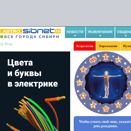
НОВОСТИ
РАЗВЛЕЧЕНИЯ
ОБЩЕН
Вход
Астрология
Хиромантия
Нуме
Чтобы узнать свой знак, укажит
день рождения.