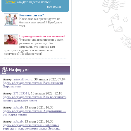
Тесты:
каждую неделю новый!
все тесты →
Ревнивы ли вы?
Насколько вы претендуете на
близких вам людей? Пройдите
тест.
Справедливый ли вы человек?
Чувство справедливости у всех
развито по разному. Вы
замечали, что иногда вам
приходится думать о мотиве своих
поступков? Пройдите тест!
На форуме
Автор:
astro.sibnet.ru
, 30 января 2022, 07:04
Здесь обсуждается статья: Возможности
Хиромантии
Автор:
271033511
, 16 января 2022, 12:18
Здесь обсуждается статья: Как рассчитать
личное денежное число
Автор:
zabzab
, 13 июля 2021, 16:30
Здесь обсуждается статья: Хиромантия —
это карта жизни
Автор:
zabzab
, 13 июля 2021, 16:30
Здесь обсуждается статья: Любовный
гороскоп: как целуются знаки Зодиака