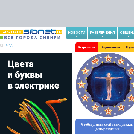
НОВОСТИ
РАЗВЛЕЧЕНИЯ
ОБЩЕН
Вход
Астрология
Хиромантия
Нуме
Чтобы узнать свой знак, укажит
день рождения.