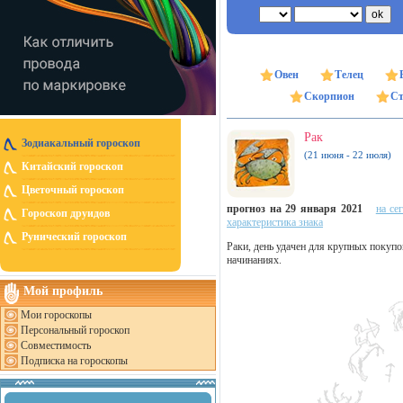
Овен
Телец
Скорпион
Ст
Рак
Зодиакальный гороскоп
(21 июня - 22 июля)
Китайский гороскоп
Цветочный гороскоп
прогноз на 29 января 2021
на се
Гороскоп друидов
характеристика знака
Рунический гороскоп
Раки, день удачен для крупных покупо
начинаниях.
Мой профиль
Мои гороскопы
Персональный гороскоп
Совместимость
Подписка на гороскопы