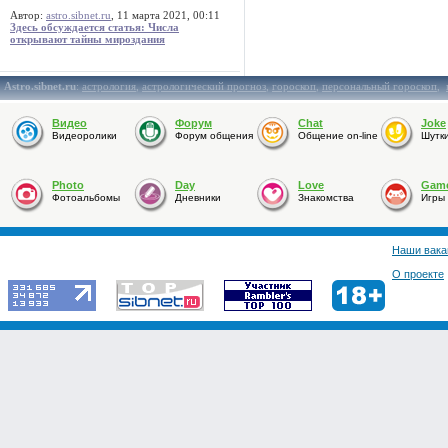
Автор:
astro.sibnet.ru
, 11 марта 2021, 00:11
Здесь обсуждается статья: Числа
открывают тайны мироздания
Astro.sibnet.ru
:
астрология
,
астрологический прогноз
,
гороскоп
,
персональный гороскоп
,
Видео
Форум
Chat
Joke
Видеоролики
Форум общения
Общение on-line
Шутк
Photo
Day
Love
Gam
Фотоальбомы
Дневники
Знакомства
Игры
Наши вака
О проекте