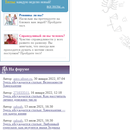
Тесты:
каждую неделю новый!
все тесты →
Ревнивы ли вы?
Насколько вы претендуете на
близких вам людей? Пройдите
тест.
Справедливый ли вы человек?
Чувство справедливости у всех
развито по разному. Вы
замечали, что иногда вам
приходится думать о мотиве своих
поступков? Пройдите тест!
На форуме
Автор:
astro.sibnet.ru
, 30 января 2022, 07:04
Здесь обсуждается статья: Возможности
Хиромантии
Автор:
271033511
, 16 января 2022, 12:18
Здесь обсуждается статья: Как рассчитать
личное денежное число
Автор:
zabzab
, 13 июля 2021, 16:30
Здесь обсуждается статья: Хиромантия —
это карта жизни
Автор:
zabzab
, 13 июля 2021, 16:30
Здесь обсуждается статья: Любовный
гороскоп: как целуются знаки Зодиака