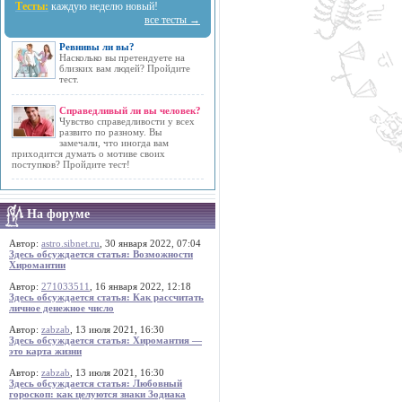
Тесты:
каждую неделю новый!
все тесты →
Ревнивы ли вы?
Насколько вы претендуете на
близких вам людей? Пройдите
тест.
Справедливый ли вы человек?
Чувство справедливости у всех
развито по разному. Вы
замечали, что иногда вам
приходится думать о мотиве своих
поступков? Пройдите тест!
На форуме
Автор:
astro.sibnet.ru
, 30 января 2022, 07:04
Здесь обсуждается статья: Возможности
Хиромантии
Автор:
271033511
, 16 января 2022, 12:18
Здесь обсуждается статья: Как рассчитать
личное денежное число
Автор:
zabzab
, 13 июля 2021, 16:30
Здесь обсуждается статья: Хиромантия —
это карта жизни
Автор:
zabzab
, 13 июля 2021, 16:30
Здесь обсуждается статья: Любовный
гороскоп: как целуются знаки Зодиака