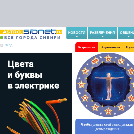
НОВОСТИ
РАЗВЛЕЧЕНИЯ
ОБЩЕН
Вход
Астрология
Хиромантия
Нуме
Чтобы узнать свой знак, укажит
день рождения.