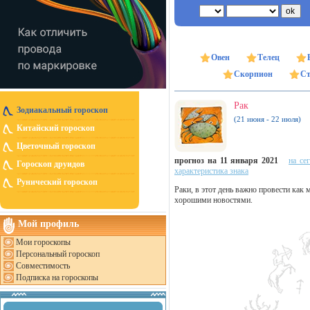
Овен
Телец
Скорпион
Ст
Рак
Зодиакальный гороскоп
(21 июня - 22 июля)
Китайский гороскоп
Цветочный гороскоп
прогноз на 11 января 2021
на се
Гороскоп друидов
характеристика знака
Рунический гороскоп
Раки, в этот день важно провести как
хорошими новостями.
Мой профиль
Мои гороскопы
Персональный гороскоп
Совместимость
Подписка на гороскопы