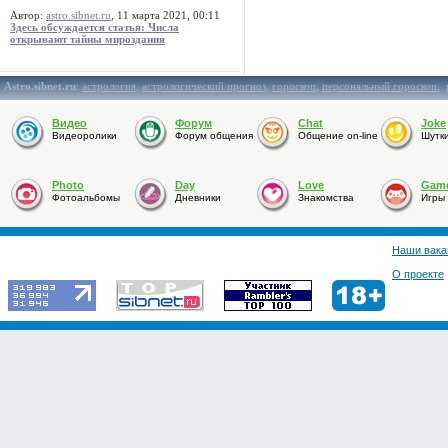
Автор:
astro.sibnet.ru
, 11 марта 2021, 00:11
Здесь обсуждается статья: Числа
открывают тайны мироздания
Astro.sibnet.ru
:
астрология
,
астрологический прогноз
,
гороскоп
,
персональный гороскоп
,
Видео
Форум
Chat
Joke
Видеоролики
Форум общения
Общение on-line
Шутк
Photo
Day
Love
Gam
Фотоальбомы
Дневники
Знакомства
Игры
Наши вака
О проекте