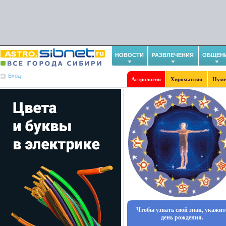
НОВОСТИ
РАЗВЛЕЧЕНИЯ
ОБЩЕН
Вход
Астрология
Хиромантия
Нуме
Чтобы узнать свой знак, укажит
день рождения.