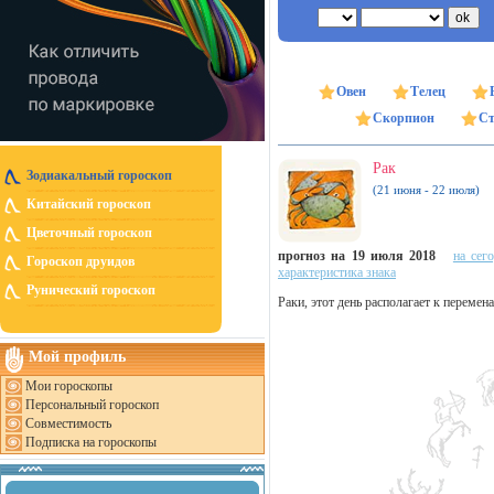
Овен
Телец
Скорпион
Ст
Рак
Зодиакальный гороскоп
(21 июня - 22 июля)
Китайский гороскоп
Цветочный гороскоп
прогноз на 19 июля 2018
на сег
Гороскоп друидов
характеристика знака
Рунический гороскоп
Раки, этот день располагает к перемен
Мой профиль
Мои гороскопы
Персональный гороскоп
Совместимость
Подписка на гороскопы