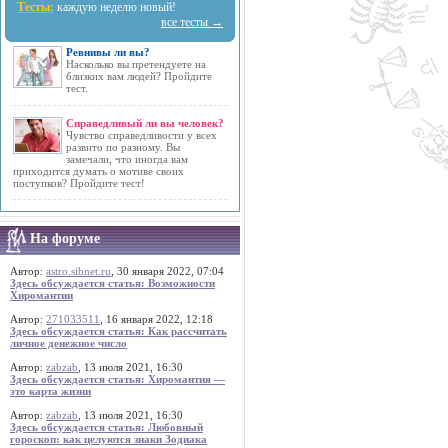
Тесты:
каждую неделю новый!
все тесты →
Ревнивы ли вы?
Насколько вы претендуете на
близких вам людей? Пройдите
тест.
Справедливый ли вы человек?
Чувство справедливости у всех
развито по разному. Вы
замечали, что иногда вам
приходится думать о мотиве своих
поступков? Пройдите тест!
На форуме
Автор:
astro.sibnet.ru
, 30 января 2022, 07:04
Здесь обсуждается статья: Возможности
Хиромантии
Автор:
271033511
, 16 января 2022, 12:18
Здесь обсуждается статья: Как рассчитать
личное денежное число
Автор:
zabzab
, 13 июля 2021, 16:30
Здесь обсуждается статья: Хиромантия —
это карта жизни
Автор:
zabzab
, 13 июля 2021, 16:30
Здесь обсуждается статья: Любовный
гороскоп: как целуются знаки Зодиака