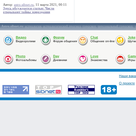
Автор:
astro.sibnet.ru
, 11 марта 2021, 00:11
Здесь обсуждается статья: Числа
открывают тайны мироздания
Astro.sibnet.ru
:
астрология
,
астрологический прогноз
,
гороскоп
,
персональный гороскоп
,
Видео
Форум
Chat
Joke
Видеоролики
Форум общения
Общение on-line
Шутк
Photo
Day
Love
Gam
Фотоальбомы
Дневники
Знакомства
Игры
Наши вака
О проекте