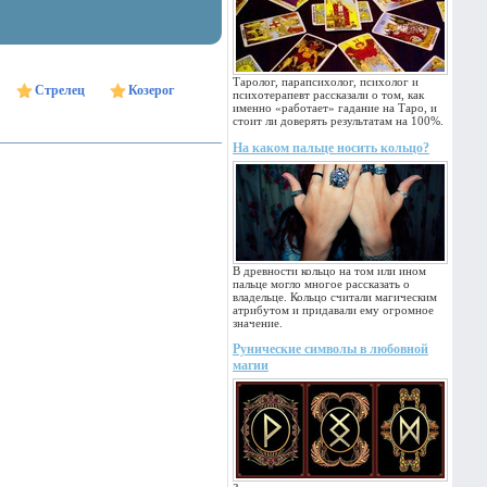
Таролог, парапсихолог, психолог и
Стрелец
Козерог
психотерапевт рассказали о том, как
именно «работает» гадание на Таро, и
стоит ли доверять результатам на 100%.
На каком пальце носить кольцо?
В древности кольцо на том или ином
пальце могло многое рассказать о
владельце. Кольцо считали магическим
атрибутом и придавали ему огромное
значение.
Рунические символы в любовной
магии