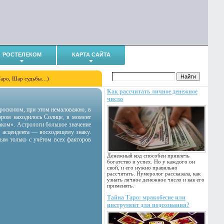
РОСТЕЛЕКОМ
КАРТА САЙТА
Таро, Шар судьбы…)
Как рассчитать личное денежное
число
гороскопом, при этом немаловажно, в
тором находилось Солнце, в момент
аком». Астрологи большое значение
 асцендента — восходящему знаку.
ным только с учётом всех факторов
Денежный код способен привлечь
богатство и успех. Но у каждого он
свой, и его нужно правильно
рассчитать. Нумеролог рассказала, как
узнать личное денежное число и как его
применять.
Тайна Таро: мракобесие или
инструмент для подсознания?