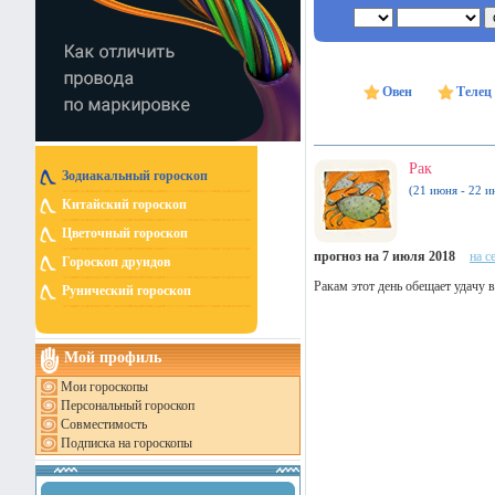
Овен
Телец
Рак
Зодиакальный гороскоп
(21 июня - 22 и
Китайский гороскоп
Цветочный гороскоп
прогноз на 7 июля 2018
на с
Гороскоп друидов
Ракам этот день обещает удачу 
Рунический гороскоп
Мой профиль
Мои гороскопы
Персональный гороскоп
Совместимость
Подписка на гороскопы