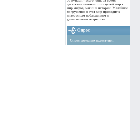
За рунами - всего лишь за тремя
десятками знаков - стоит целый мир -
мир мифов, магии и истории. Малейшее
погружение в этот мир приводит к
интересным наблюдениям и
удивительным открытиям.
Опрос
Опрос временно недоступен.