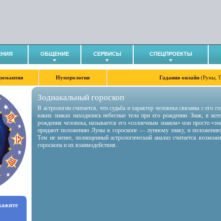
ЕНИЯ
ОБЩЕНИЕ
СЕРВИСЫ
СПЕЦПРОЕКТЫ
романтия
Нумерология
Гадания онлайн
(Руны, 
Зодиакальный гороскоп
В астрологии считается, что судьба и характер человека связаны с его 
каких знаках находились небесные тела при его рождении. Знак, в ко
рождения человека, называется его «солнечным знаком» или просто «зн
придают положению Луны в гороскопе — лунному знаку, и положению
Тем не менее, полноценный астрологический анализ считается возмож
гороскопа и их взаимодействия.
укажите