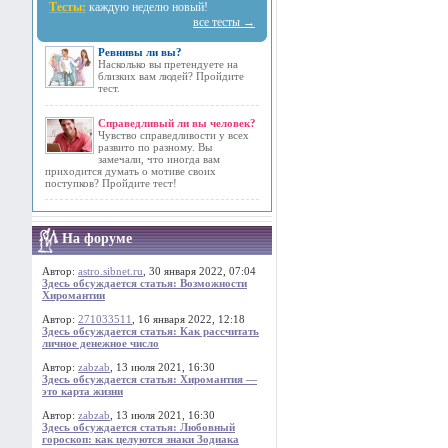
Тесты:
каждую неделю новый!
все тесты →
Ревнивы ли вы?
Насколько вы претендуете на
близких вам людей? Пройдите
тест.
Справедливый ли вы человек?
Чувство справедливости у всех
развито по разному. Вы
замечали, что иногда вам
приходится думать о мотиве своих
поступков? Пройдите тест!
На форуме
Автор:
astro.sibnet.ru
, 30 января 2022, 07:04
Здесь обсуждается статья: Возможности
Хиромантии
Автор:
271033511
, 16 января 2022, 12:18
Здесь обсуждается статья: Как рассчитать
личное денежное число
Автор:
zabzab
, 13 июля 2021, 16:30
Здесь обсуждается статья: Хиромантия —
это карта жизни
Автор:
zabzab
, 13 июля 2021, 16:30
Здесь обсуждается статья: Любовный
гороскоп: как целуются знаки Зодиака