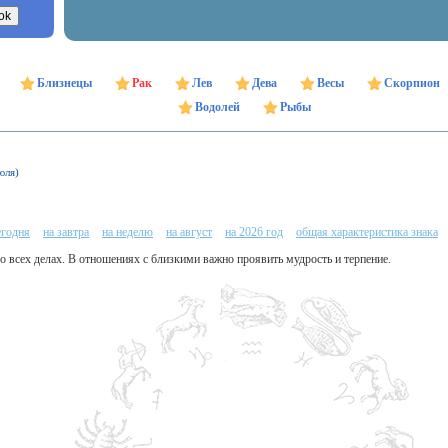
Близнецы
Рак
Лев
Дева
Весы
Скорпион
Водолей
Рыбы
юля)
егодня
на завтра
на неделю
на август
на 2026 год
общая характеристика знака
во всех делах. В отношениях с близкими важно проявить мудрость и терпение.