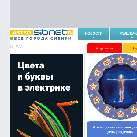
НОВОСТИ
РАЗВЛЕЧ
Вход
Астрология
Хи
Чтобы узнать свой знак, 
день рождения.