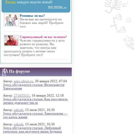
Тесты:
каждую неделю новый!
все тесты →
Ревнивы ли вы?
Насколько вы претендуете на
близких вам людей? Пройдите
тест.
Справедливый ли вы человек?
Чувство справедливости у всех
развито по разному. Вы
замечали, что иногда вам
приходится думать о мотиве своих
поступков? Пройдите тест!
На форуме
Автор:
astro.sibnet.ru
, 30 января 2022, 07:04
Здесь обсуждается статья: Возможности
Хиромантии
Автор:
271033511
, 16 января 2022, 12:18
Здесь обсуждается статья: Как рассчитать
личное денежное число
Автор:
zabzab
, 13 июля 2021, 16:30
Здесь обсуждается статья: Хиромантия —
это карта жизни
Автор:
zabzab
, 13 июля 2021, 16:30
Здесь обсуждается статья: Любовный
гороскоп: как целуются знаки Зодиака