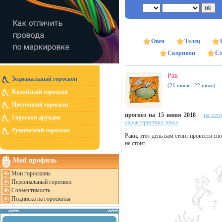
Овен
Телец
Скорпион
Ст
Рак
Зодиакальный гороскоп
(21 июня - 22 июля)
Китайский гороскоп
Цветочный гороскоп
прогноз на 15 июня 2018
на сег
Гороскоп друидов
характеристика знака
Рунический гороскоп
Раки, этот день вам стоит провести сп
не стоит.
Мой профиль
Мои гороскопы
Персональный гороскоп
Совместимость
Подписка на гороскопы