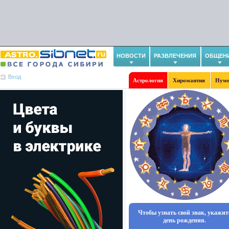
НОВОСТИ
РАЗВЛЕЧЕНИЯ
ОБЩЕН
Вход
Астрология
Хиромантия
Нуме
Чтобы узнать свой знак, укажит
день рождения.