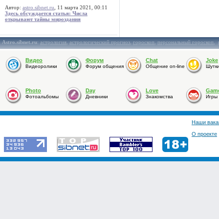
Автор:
astro.sibnet.ru
, 11 марта 2021, 00:11
Здесь обсуждается статья: Числа
открывают тайны мироздания
Astro.sibnet.ru
:
астрология
,
астрологический прогноз
,
гороскоп
,
персональный гороскоп
,
Видео
Форум
Chat
Joke
Видеоролики
Форум общения
Общение on-line
Шутк
Photo
Day
Love
Gam
Фотоальбомы
Дневники
Знакомства
Игры
Наши вака
О проекте