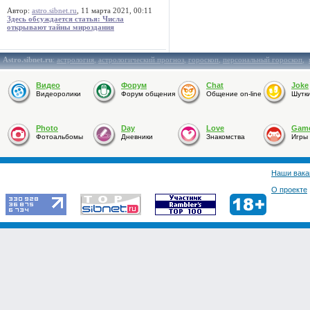
Автор:
astro.sibnet.ru
, 11 марта 2021, 00:11
Здесь обсуждается статья: Числа
открывают тайны мироздания
Astro.sibnet.ru
:
астрология
,
астрологический прогноз
,
гороскоп
,
персональный гороскоп
,
Видео
Форум
Chat
Joke
Видеоролики
Форум общения
Общение on-line
Шутк
Photo
Day
Love
Gam
Фотоальбомы
Дневники
Знакомства
Игры
Наши вака
О проекте