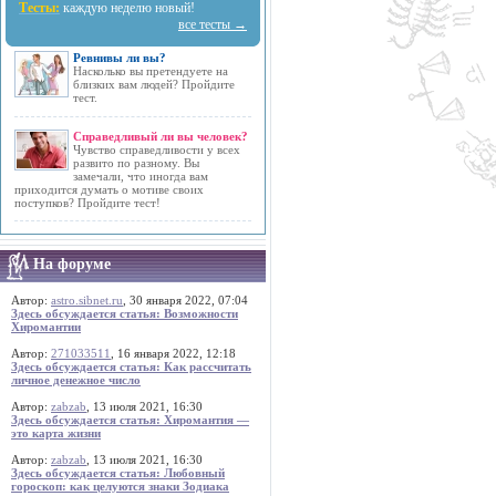
Тесты:
каждую неделю новый!
все тесты →
Ревнивы ли вы?
Насколько вы претендуете на
близких вам людей? Пройдите
тест.
Справедливый ли вы человек?
Чувство справедливости у всех
развито по разному. Вы
замечали, что иногда вам
приходится думать о мотиве своих
поступков? Пройдите тест!
На форуме
Автор:
astro.sibnet.ru
, 30 января 2022, 07:04
Здесь обсуждается статья: Возможности
Хиромантии
Автор:
271033511
, 16 января 2022, 12:18
Здесь обсуждается статья: Как рассчитать
личное денежное число
Автор:
zabzab
, 13 июля 2021, 16:30
Здесь обсуждается статья: Хиромантия —
это карта жизни
Автор:
zabzab
, 13 июля 2021, 16:30
Здесь обсуждается статья: Любовный
гороскоп: как целуются знаки Зодиака