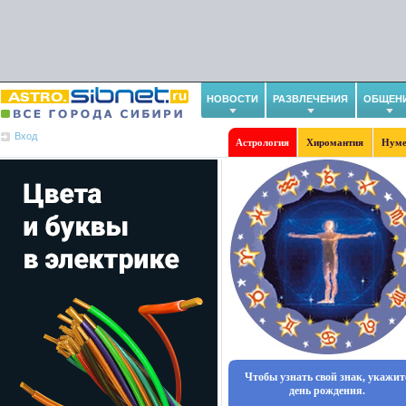
НОВОСТИ
РАЗВЛЕЧЕНИЯ
ОБЩЕН
Вход
Астрология
Хиромантия
Нуме
Чтобы узнать свой знак, укажит
день рождения.