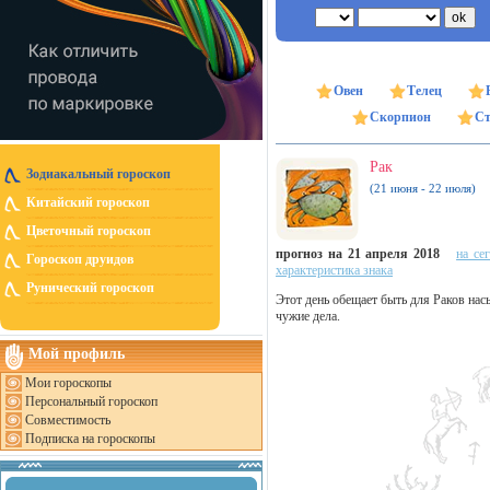
Овен
Телец
Скорпион
Ст
Рак
Зодиакальный гороскоп
(21 июня - 22 июля)
Китайский гороскоп
Цветочный гороскоп
прогноз на 21 апреля 2018
на се
Гороскоп друидов
характеристика знака
Рунический гороскоп
Этот день обещает быть для Раков нас
чужие дела.
Мой профиль
Мои гороскопы
Персональный гороскоп
Совместимость
Подписка на гороскопы