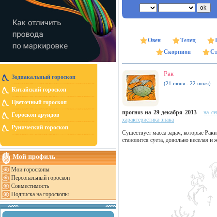
Овен
Телец
Скорпион
Ст
Рак
Зодиакальный гороскоп
(21 июня - 22 июля)
Китайский гороскоп
Цветочный гороскоп
прогноз на 29 декабря 2013
на се
Гороскоп друидов
характеристика знака
Рунический гороскоп
Существует масса задач, которые Раки
становится суета, довольно веселая и
Мой профиль
Мои гороскопы
Персональный гороскоп
Совместимость
Подписка на гороскопы