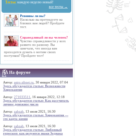
Тесты:
каждую неделю новый!
все тесты →
Ревнивы ли вы?
Насколько вы претендуете на
близких вам людей? Пройдите
тест.
Справедливый ли вы человек?
Чувство справедливости у всех
развито по разному. Вы
замечали, что иногда вам
приходится думать о мотиве своих
поступков? Пройдите тест!
На форуме
Автор:
astro.sibnet.ru
, 30 января 2022, 07:04
Здесь обсуждается статья: Возможности
Хиромантии
Автор:
271033511
, 16 января 2022, 12:18
Здесь обсуждается статья: Как рассчитать
личное денежное число
Автор:
zabzab
, 13 июля 2021, 16:30
Здесь обсуждается статья: Хиромантия —
это карта жизни
Автор:
zabzab
, 13 июля 2021, 16:30
Здесь обсуждается статья: Любовный
гороскоп: как целуются знаки Зодиака