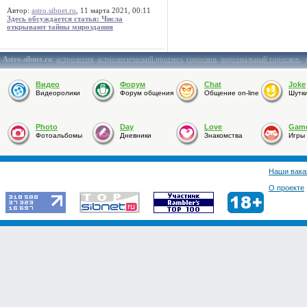
Автор:
astro.sibnet.ru
, 11 марта 2021, 00:11
Здесь обсуждается статья: Числа
открывают тайны мироздания
Astro.sibnet.ru
:
астрология
,
астрологический прогноз
,
гороскоп
,
персональный гороскоп
,
Видео
Форум
Chat
Joke
Видеоролики
Форум общения
Общение on-line
Шутк
Photo
Day
Love
Gam
Фотоальбомы
Дневники
Знакомства
Игры
Наши вака
О проекте