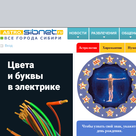
НОВОСТИ
РАЗВЛЕЧЕНИЯ
ОБЩЕН
Вход
Астрология
Хиромантия
Нуме
Чтобы узнать свой знак, укажит
день рождения.