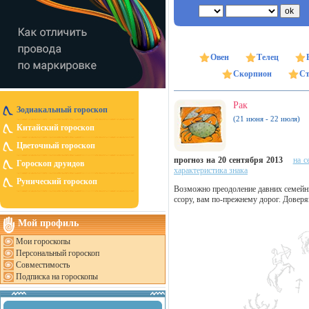
Овен
Телец
Скорпион
Ст
Рак
Зодиакальный гороскоп
(21 июня - 22 июля)
Китайский гороскоп
Цветочный гороскоп
прогноз на 20 сентября 2013
на с
Гороскоп друидов
характеристика знака
Рунический гороскоп
Возможно преодоление давних семейны
ссору, вам по-прежнему дорог. Доверяй
Мой профиль
Мои гороскопы
Персональный гороскоп
Совместимость
Подписка на гороскопы