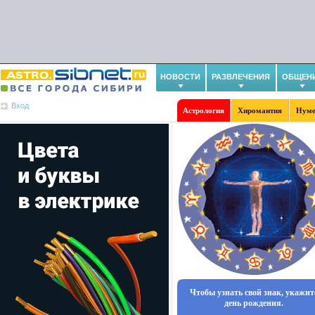
НОВОСТИ
РАЗВЛЕЧЕНИЯ
ОБЩЕН
Вход
Астрология
Хиромантия
Нуме
Чтобы узнать свой знак, укажит
день рождения.