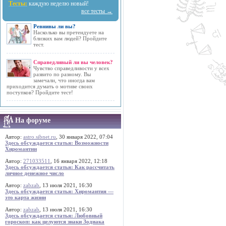
Тесты:
каждую неделю новый!
все тесты →
Ревнивы ли вы?
Насколько вы претендуете на
близких вам людей? Пройдите
тест.
Справедливый ли вы человек?
Чувство справедливости у всех
развито по разному. Вы
замечали, что иногда вам
приходится думать о мотиве своих
поступков? Пройдите тест!
На форуме
Автор:
astro.sibnet.ru
, 30 января 2022, 07:04
Здесь обсуждается статья: Возможности
Хиромантии
Автор:
271033511
, 16 января 2022, 12:18
Здесь обсуждается статья: Как рассчитать
личное денежное число
Автор:
zabzab
, 13 июля 2021, 16:30
Здесь обсуждается статья: Хиромантия —
это карта жизни
Автор:
zabzab
, 13 июля 2021, 16:30
Здесь обсуждается статья: Любовный
гороскоп: как целуются знаки Зодиака