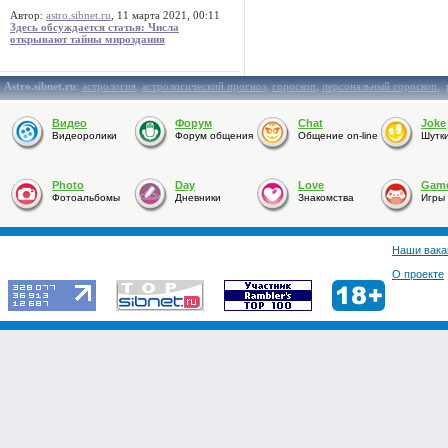
Автор:
astro.sibnet.ru
, 11 марта 2021, 00:11
Здесь обсуждается статья: Числа
открывают тайны мироздания
Astro.sibnet.ru
:
астрология
,
астрологический прогноз
,
гороскоп
,
персональный гороскоп
,
Видео
Форум
Chat
Joke
Видеоролики
Форум общения
Общение on-line
Шутк
Photo
Day
Love
Gam
Фотоальбомы
Дневники
Знакомства
Игры
Наши вака
О проекте